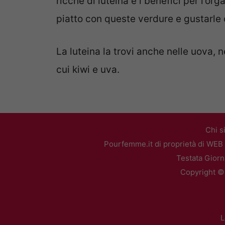
ricche di luteina e i benefici per l’o
piatto con queste verdure e gustarle
La luteina la trovi anche nelle uova, n
cui kiwi e uva.
Chi s
Pourfemme.it di proprietà di WEB 
Testata Giorn
Copyright ©2
L