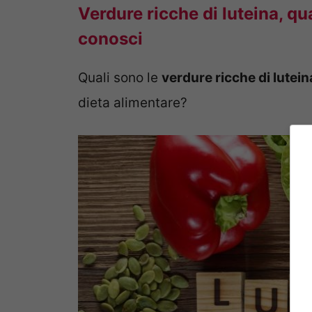
Verdure ricche di luteina, qu
conosci
Quali sono le
verdure ricche di lutein
dieta alimentare?