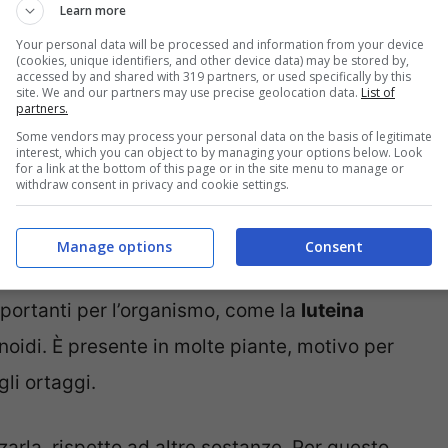
Learn more
Your personal data will be processed and information from your device
(cookies, unique identifiers, and other device data) may be stored by,
accessed by and shared with 319 partners, or used specifically by this
site. We and our partners may use precise geolocation data.
List of
partners.
Some vendors may process your personal data on the basis of legitimate
interest, which you can object to by managing your options below. Look
for a link at the bottom of this page or in the site menu to manage or
withdraw consent in privacy and cookie settings.
Manage options
Consent
che non conosci – Pourfemme.it
mportanti per l’organismo, come la
luteina
noidi. È presente in molte piante, motivo per
gli ortaggi.
zarla, rispetto ad altre sostanze. Per questo