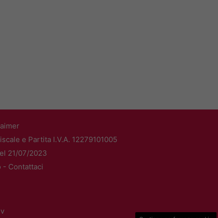
laimer
scale e Partita I.V.A. 12279101005
del 21/07/2023
o -
Contattaci
dv