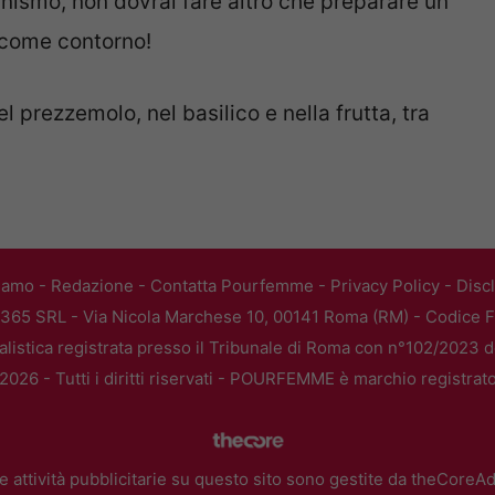
rganismo, non dovrai fare altro che preparare un
 come contorno!
el prezzemolo, nel basilico e nella frutta, tra
iamo
-
Redazione
-
Contatta Pourfemme
-
Privacy Policy
-
Disc
365 SRL - Via Nicola Marchese 10, 00141 Roma (RM) - Codice Fi
alistica registrata presso il Tribunale di Roma con n°102/2023 
026 - Tutti i diritti riservati - POURFEMME è marchio registrat
e attività pubblicitarie su questo sito sono gestite da theCoreA