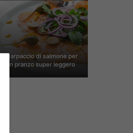
Carpaccio di salmone per
un pranzo super leggero