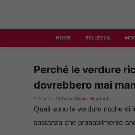
Vai
al
contenuto
HOME
BELLEZZA
MO
Perché le verdure ri
dovrebbero mai man
2 Marzo 2025
di
Chiara Ricchiuti
Quali sono le verdure ricche di l
sostanza che probabilmente anc