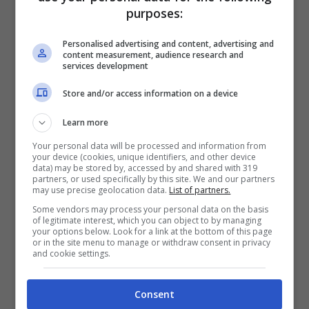
Inoltre, molti multipresa hanno un
purposes:
adattatore per le prese estere, utile se si
Personalised advertising and content, advertising and
content measurement, audience research and
viaggia all’estero senza dover comprare un
services development
adattatore specifico.
Store and/or access information on a device
Il costume extra (e un
Learn more
trucco per asciugarlo in
Your personal data will be processed and information from
your device (cookies, unique identifiers, and other device
fretta): la differenza tra una
data) may be stored by, accessed by and shared with 319
partners, or used specifically by this site. We and our partners
may use precise geolocation data.
List of partners.
giornata perfetta e una
Some vendors may process your personal data on the basis
umida
of legitimate interest, which you can object to by managing
your options below. Look for a link at the bottom of this page
or in the site menu to manage or withdraw consent in privacy
and cookie settings.
Il secondo costume da bagno non è un
lusso, è una necessità. Dopo il primo
Consent
bagno, il costume resta umido per ore, e