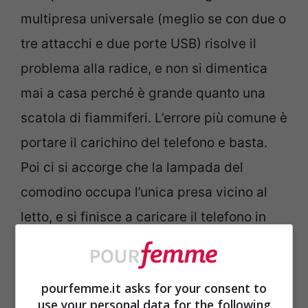
multipresa universale (meglio se con due o
tre attacchi e due porte USB) risolve il
problema alla radice, e non si dimentica
mai a casa perché è grande quanto una
scatola di fiammiferi. L’errore più comune è
portare il carichino del telefono e basta.
Poi ci si accorge che la lampada del
comodino occupa l’unica presa vicino al
letto, e si finisce a caricare il telefono in
bagno, fuori dalla porta. Un piccolo
investimento di 10-15 euro che evita litigi
pourfemme.it asks for your consent to
di coppia e notti con batteria scarica.
use your personal data for the following