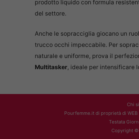
prodotto liquido con formula resisten
del settore.
Anche le sopracciglia giocano un ruol
trucco occhi impeccabile. Per sopracc
naturale e uniforme, prova il perfezio
Multitasker
, ideale per intensificare
Chi s
Pourfemme.it di proprietà di WEB 
Testata Giorn
Copyright ©2