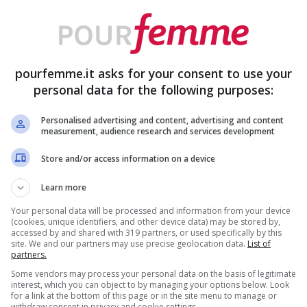
otti firmati Kiko del mese di
pourfemme.it asks for your consent to use your
personal data for the following purposes:
are una svolta al make-up della nuova
Personalised advertising and content, advertising and content
tti di qualità da usare in ogni occasione. Dal
measurement, audience research and services development
laborato
, ecco quali sono i migliori prodotti
Store and/or access information on a device
Learn more
Your personal data will be processed and information from your device
(cookies, unique identifiers, and other device data) may be stored by,
accessed by and shared with 319 partners, or used specifically by this
site. We and our partners may use precise geolocation data.
List of
partners.
Some vendors may process your personal data on the basis of legitimate
interest, which you can object to by managing your options below. Look
for a link at the bottom of this page or in the site menu to manage or
withdraw consent in privacy and cookie settings.