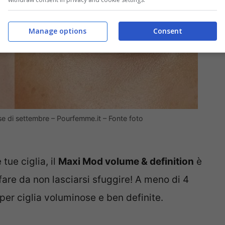
Manage options
Consent
mese di settembre – Pourfemme.it – Fonte foto
tue ciglia, il
Maxi Mod volume & definition
è
ffare da non lasciarsi sfuggire! A meno di 4
er ciglia voluminose e ben definite.