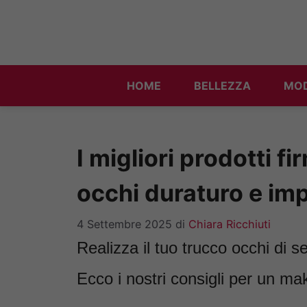
Vai
al
contenuto
HOME
BELLEZZA
MO
I migliori prodotti f
occhi duraturo e im
4 Settembre 2025
di
Chiara Ricchiuti
Realizza il tuo trucco occhi di s
Ecco i nostri consigli per un ma