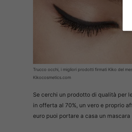
Trucco occhi, i migliori prodotti firmati Kiko del 
Kikocosmetics.com
Se cerchi un prodotto di qualità per le 
in offerta al 70%, un vero e proprio a
euro puoi portare a casa un mascara p