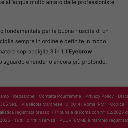
te all’acqua molto amato dalle professioniste
o fondamentale per la buona riuscita di un
iglia sempre in ordine e definite in modo
natore sopracciglia 3 in 1,
l’Eyebrow
 lo sguardo e renderlo ancora più profondo.
iamo
-
Redazione
-
Contatta Pourfemme
-
Privacy Policy
-
Disc
365 SRL - Via Nicola Marchese 10, 00141 Roma (RM) - Codice Fi
alistica registrata presso il Tribunale di Roma con n°102/2023 
026 - Tutti i diritti riservati - POURFEMME è marchio registrat