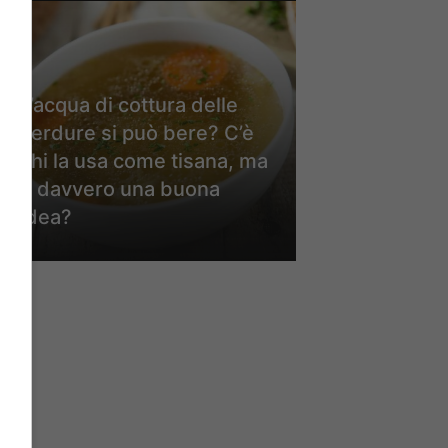
L’acqua di cottura delle
verdure si può bere? C’è
chi la usa come tisana, ma
è davvero una buona
idea?