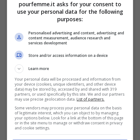
pourfemme.it asks for your consent to
use your personal data for the following
purposes:
Personalised advertising and content, advertising and
content measurement, audience research and
services development
Store and/or access information on a device
Learn more
Tre abitudini da dimenticare per non rischiare la multa
(Pourfemme.it)
Your personal data will be processed and information from
your device (cookies, unique identifiers, and other device
data) may be stored by, accessed by and shared with 319
partners, or used specifically by this site. We and our partners
La seconda abitudine punita dal Codice
may use precise geolocation data.
List of partners.
della Strada è
lasciare il finestrino aperto
Some vendors may process your personal data on the basis
of legitimate interest, which you can object to by managing
durante una sosta
. Questo perché il
your options below. Look for a link at the bottom of this page
or in the site menu to manage or withdraw consent in privacy
and cookie settings.
finestrino abbassato anche soli pochi