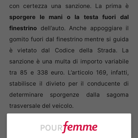
con certezza una sanzione. La prima è
sporgere le mani o la testa fuori dal
finestrino
dell’auto. Anche appoggiare il
gomito fuori dal finestrino mentre si guida
è vietato dal Codice della Strada. La
sanzione è una multa di importo variabile
tra 85 e 338 euro. L’articolo 169, infatti,
stabilisce il divieto per il conducente di
determinare sporgenze dalla sagoma
trasversale del veicolo.