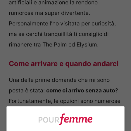
artificiali e animazione la rendono
rumorosa ma super divertente.
Personalmente l’ho visitata per curiosità,
ma se cerchi tranquillità ti consiglio di
rimanere tra The Palm ed Elysium.
Come arrivare e quando andarci
Una delle prime domande che mi sono
posta è stata:
come ci arrivo senza auto
?
Fortunatamente, le opzioni sono numerose
e molto comode.
Io ho utilizzato
Bolt
(simile a Uber), e in