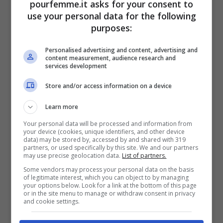
pourfemme.it asks for your consent to
use your personal data for the following
circa 30 minuti dal mio hotel ero già in
purposes:
piscina. Il costo medio per la corsa varia
Personalised advertising and content, advertising and
dai 6 ai 10 euro. In alternativa, puoi
content measurement, audience research and
services development
utilizzare la navetta gratuita che parte sia
Store and/or access information on a device
dal centro città sia dall’aeroporto Henri
Coandă. C’è anche un autobus diretto, il
Learn more
numero 442.
Your personal data will be processed and information from
your device (cookies, unique identifiers, and other device
data) may be stored by, accessed by and shared with 319
partners, or used specifically by this site. We and our partners
Quanto al momento migliore per la visita,
may use precise geolocation data.
List of partners.
Some vendors may process your personal data on the basis
consiglio vivamente i giorni feriali: meno
of legitimate interest, which you can object to by managing
your options below. Look for a link at the bottom of this page
affollamento e prezzi leggermente più
or in the site menu to manage or withdraw consent in privacy
and cookie settings.
bassi. Nei weekend, soprattutto l’area