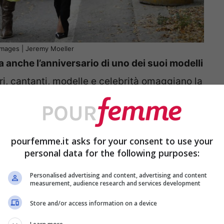
Images | Jeremy Moeller
 anche l’anniversario di uno dei suoi modelli
ori, cantanti, modelle e celebrità omaggiano la
ag #fendiIcons, #fendihandinhand e per
di Peekaboo e Baguette rivisitati da Silvia
onna autunno-inverno
2020/2021. Ma qual è la
pourfemme.it asks for your consent to use your
personal data for the following purposes:
 borse? Eccola qui!
Personalised advertising and content, advertising and content
measurement, audience research and services development
Store and/or access information on a device