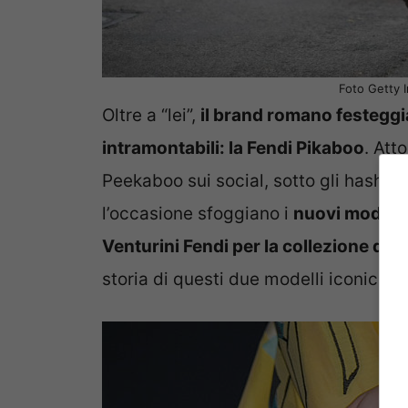
Foto Getty 
Oltre a “lei”,
il brand romano festeggia
intramontabili: la Fendi Pikaboo
. Att
Peekaboo sui social, sotto gli hasht
l’occasione sfoggiano i
nuovi modelli 
Venturini Fendi per la collezione d
storia di questi due modelli iconici di