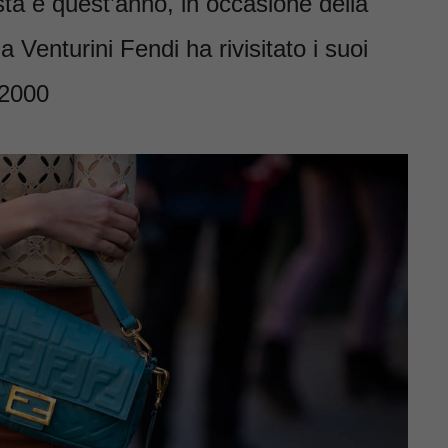
sta e quest’anno, in occasione della
a Venturini Fendi ha rivisitato i suoi
i 2000