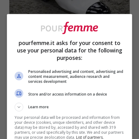
Comodi e soprattutto leggeri: questi sono gli stivaletti di
tendenza dell’estate – Pourfemme.it, foto Instagram
pourfemme.it asks for your consent to
@chanelofficial
use your personal data for the following
purposes:
Pare che il modello ricorrente, già da
Personalised advertising and content, advertising and
considerarsi in cima alla lista dei più
content measurement, audience research and
services development
gettonati
stivaletti estivi del 2023
si
Store and/or access information on a device
caratterizzi per un gambale medio-alto, in
leggera pelle o ecopelle, adorni di lunghi
Learn more
lacci
a salire lungo il polpaccio. La
Your personal data will be processed and information from
your device (cookies, unique identifiers, and other device
data) may be stored by, accessed by and shared with 319
silhouette è quella affusolata ed a punta,
partners, or used specifically by this site. We and our partners
may use precise geolocation data.
List of partners.