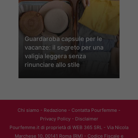
Guardaroba capsule per le
vacanze: il segreto per una
valigia leggera senza
rinunciare allo stile
Chi siamo
-
Redazione
-
Contatta Pourfemme
-
Privacy Policy
-
Disclaimer
Pourfemme.it di proprietà di WEB 365 SRL - Via Nicola
Marchese 10, 00141 Roma (RM) - Codice Fiscale e