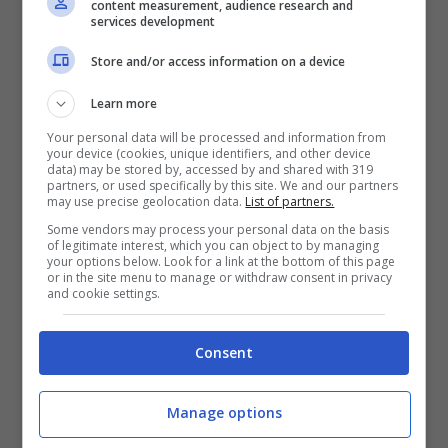
content measurement, audience research and
services development
Store and/or access information on a device
Learn more
Your personal data will be processed and information from
your device (cookies, unique identifiers, and other device
data) may be stored by, accessed by and shared with 319
partners, or used specifically by this site. We and our partners
may use precise geolocation data.
List of partners.
Some vendors may process your personal data on the basis
of legitimate interest, which you can object to by managing
your options below. Look for a link at the bottom of this page
or in the site menu to manage or withdraw consent in privacy
and cookie settings.
Il primo o il secondo che
conquista
Consent
Per il piatto forte si può scegliere tra un
Manage options
primo elegante o un secondo importante.