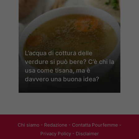
L’acqua di cottura delle
verdure si può bere? C’è chi la
usa come tisana, ma è
davvero una buona idea?
Chi siamo
-
Redazione
-
Contatta Pourfemme
-
Privacy Policy
-
Disclaimer