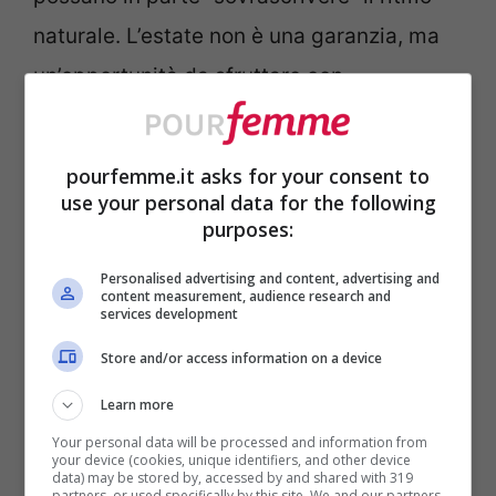
naturale. L’estate non è una garanzia, ma
un’opportunità da sfruttare con
consapevolezza.
pourfemme.it asks for your consent to
Il dato sui parti estivi: un
use your personal data for the following
indizio che arriva da lontano
purposes:
Personalised advertising and content, advertising and
Le nascite mostrano un picco in estate, il
content measurement, audience research and
services development
che significa che molti concepimenti sono
Store and/or access information on a device
avvenuti in autunno o all’inizio dell’inverno.
Le ragioni di questo fenomeno potrebbero
Learn more
essere molteplici: non solo la
fertilità
Your personal data will be processed and information from
your device (cookies, unique identifiers, and other device
data) may be stored by, accessed by and shared with 319
biologica
, ma anche la maggiore vicinanza
partners, or used specifically by this site. We and our partners