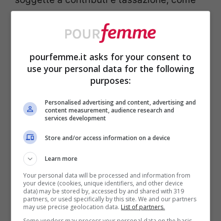
qualsiasi altra voce della retribuzione.
Ogni
settore ha però regole specifiche
in
pourfemme.it asks for your consent to
questi casi. Per i dipendenti del
use your personal data for the following
purposes:
commercio ad esempio, il lavoro a
Ferragosto prevede una maggiorazione del
Personalised advertising and content, advertising and
content measurement, audience research and
services development
30% e un riposo compensativo, mentre se
il dipendente non lavora, la giornata è
Store and/or access information on a device
comunque retribuita normalmente.
Learn more
Your personal data will be processed and information from
your device (cookies, unique identifiers, and other device
Nel
turismo e nei pubblici esercizi
, settori
data) may be stored by, accessed by and shared with 319
partners, or used specifically by this site. We and our partners
in cui Ferragosto rappresenta un picco
may use precise geolocation data.
List of partners.
Some vendors may process your personal data on the basis