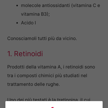
molecole antiossidanti (vitamina C e
vitamina B3);
Acido I
Conosciamoli tutti più da vicino.
1. Retinoidi
Prodotti della vitamina A, i retinoidi sono
tra i composti chimici più studiati nel
trattamento delle rughe.
Uno dei più testati è la tretinoina, il cui