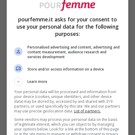
effetto primario è quello di incentivare la
produzione di collagene e
migliorare la
pourfemme.it asks for your consent to
struttura della pelle
. Tra le altre sostanze
use your personal data for the following
appartenenti a questa nicchia, esaminate
purposes:
dagli esperti, troviamo anche il Retinolo e
Personalised advertising and content, advertising and
content measurement, audience research and
la Retinaldeide.
services development
Store and/or access information on a device
Tutti questi ingredienti lasciano la pelle più
Learn more
liscia e levigata, e migliorano visibilmente
Your personal data will be processed and information from
la texture dell’epidermide.
your device (cookies, unique identifiers, and other device
data) may be stored by, accessed by and shared with 319
partners, or used specifically by this site. We and our partners
may use precise geolocation data.
List of partners.
2. Peptidi
Some vendors may process your personal data on the basis
of legitimate interest, which you can object to by managing
your options below. Look for a link at the bottom of this page
I Peptidi sono brevi catene di aminoacidi, i
or in the site menu to manage or withdraw consent in privacy