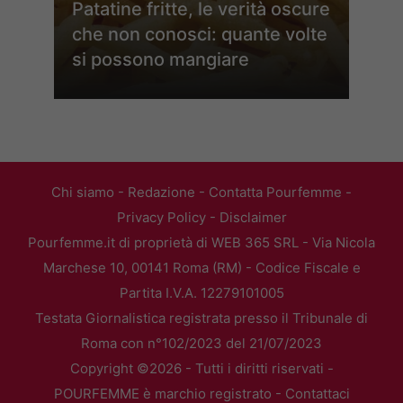
Patatine fritte, le verità oscure
che non conosci: quante volte
si possono mangiare
Chi siamo
-
Redazione
-
Contatta Pourfemme
-
Privacy Policy
-
Disclaimer
Pourfemme.it di proprietà di WEB 365 SRL - Via Nicola
Marchese 10, 00141 Roma (RM) - Codice Fiscale e
Partita I.V.A. 12279101005
Testata Giornalistica registrata presso il Tribunale di
Roma con n°102/2023 del 21/07/2023
Copyright ©2026 - Tutti i diritti riservati -
POURFEMME è marchio registrato -
Contattaci