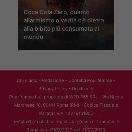
Coca Cola Zero, quanto
allarmismo o verità c’è dietro
alla bibita più consumata al
mondo
Chi siamo
-
Redazione
-
Contatta Pourfemme
-
Privacy Policy
-
Disclaimer
Pourfemme.it di proprietà di WEB 365 SRL - Via Nicola
Marchese 10, 00141 Roma (RM) - Codice Fiscale e
Partita I.V.A. 12279101005
Testata Giornalistica registrata presso il Tribunale di
Roma con n°102/2023 del 21/07/2023