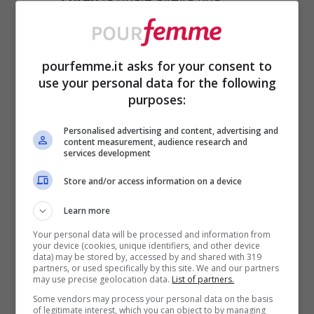
particolare predilezione per
Diva
di
Emanuel Ungaro
: una frangranza
pourfemme.it asks for your consent to
cipriata e floreale arricchita da
use your personal data for the following
purposes:
qualche nota speziata e frizzante;
Lady Diana
, invece, amava l’intenso
Personalised advertising and content, advertising and
content measurement, audience research and
bouquet floreale
Diorissimo
. Si
services development
tratta di un profumo sofisticato
Store and/or access information on a device
riconducibile ad un intreccio di fiori
Learn more
– quali mughetto e lillà – muschio
Your personal data will be processed and information from
your device (cookies, unique identifiers, and other device
bianco e sandalo;
data) may be stored by, accessed by and shared with 319
partners, or used specifically by this site. We and our partners
La cantante
Adele
nutre poi un
may use precise geolocation data.
List of partners.
Some vendors may process your personal data on the basis
amore indissolubile per il noto
of legitimate interest, which you can object to by managing