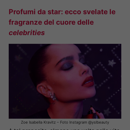
Profumi da star: ecco svelate le
fragranze del cuore delle
celebrities
Zoe Isabella Kravitz – Foto Instagram @yslbeauty