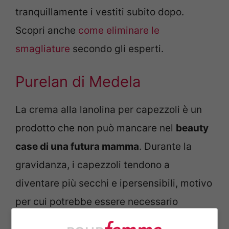
tranquillamente i vestiti subito dopo.
Scopri anche
come eliminare le
smagliature
secondo gli esperti.
Purelan di Medela
La crema alla lanolina per capezzoli è un
prodotto che non può mancare nel
beauty
case di una futura mamma
. Durante la
gravidanza, i capezzoli tendono a
diventare più secchi e ipersensibili, motivo
per cui potrebbe essere necessario
trattarli con prodotti specifici. La crema ti