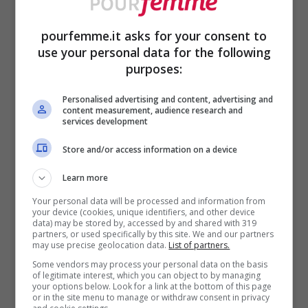
tornerà utile anche durante l’allattamento,
pourfemme.it asks for your consent to
in quanto sicura per il bambino.
use your personal data for the following
purposes:
Purelan di Medela fornisce un rapido
Personalised advertising and content, advertising and
sollievo e
contrasta l’irritazione
durante la
content measurement, audience research and
services development
gravidanza e l’allattamento. Un prodotto
Store and/or access information on a device
versatile da usare anche su labbra, naso e
Learn more
talloni.
Your personal data will be processed and information from
your device (cookies, unique identifiers, and other device
Phytolastil The Massage Oil
data) may be stored by, accessed by and shared with 319
partners, or used specifically by this site. We and our partners
di Lierac
may use precise geolocation data.
List of partners.
Some vendors may process your personal data on the basis
of legitimate interest, which you can object to by managing
Oltre alla crema, di tanto in tanto, ad
your options below. Look for a link at the bottom of this page
or in the site menu to manage or withdraw consent in privacy