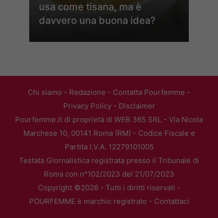
usa come tisana, ma è
davvero una buona idea?
Chi siamo
-
Redazione
-
Contatta Pourfemme
-
Privacy Policy
-
Disclaimer
Pourfemme.it di proprietà di WEB 365 SRL - Via Nicola
Marchese 10, 00141 Roma (RM) - Codice Fiscale e
Partita I.V.A. 12279101005
Testata Giornalistica registrata presso il Tribunale di
Roma con n°102/2023 del 21/07/2023
Copyright ©2026 - Tutti i diritti riservati -
POURFEMME è marchio registrato -
Contattaci