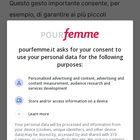
Questo gesto importante consente, per
esempio, di garantire ai più piccoli
l’
accesso al cibo
, andando a contrastare
problematiche come la denutrizione,
l’essere sottopeso o i disturbi psicologici
pourfemme.it asks for your consent to
use your personal data for the following
connessi alla fame, e
all’acqua pulita
, in
purposes:
modo da evitare la diffusione di malattie
Personalised advertising and content, advertising and
che potrebbero rivelarsi anche fatali.
content measurement, audience research and
services development
Store and/or access information on a device
I programmi di adozioni a distanza fanno
anche in modo che i bambini possano
Learn more
accedere a
prestazioni mediche regolari
,
Your personal data will be processed and information from
your device (cookies, unique identifiers, and other device
data) may be stored by, accessed by and shared with 319
a farmaci
e all’
assistenza sanitaria.
partners, or used specifically by this site. We and our partners