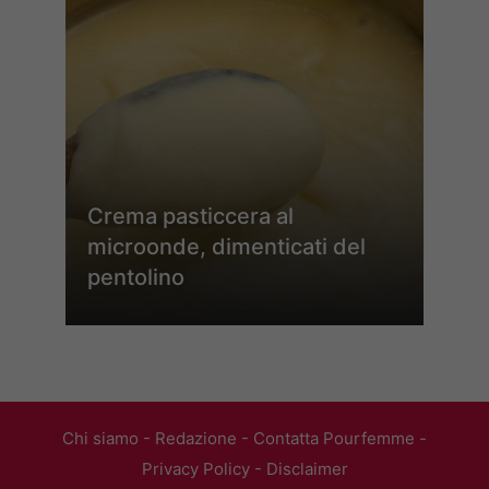
Crema pasticcera al
microonde, dimenticati del
pentolino
Chi siamo
-
Redazione
-
Contatta Pourfemme
-
Privacy Policy
-
Disclaimer