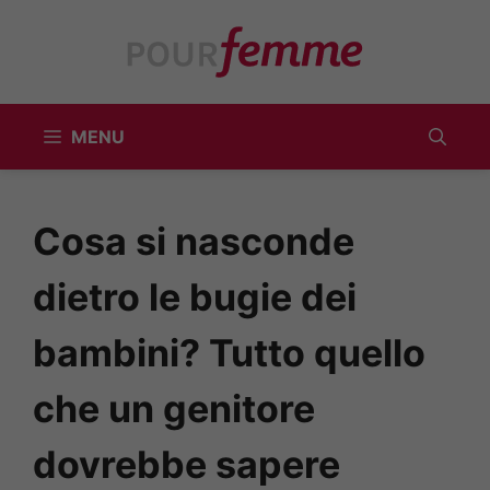
Vai
al
contenuto
MENU
Cosa si nasconde
dietro le bugie dei
bambini? Tutto quello
che un genitore
dovrebbe sapere