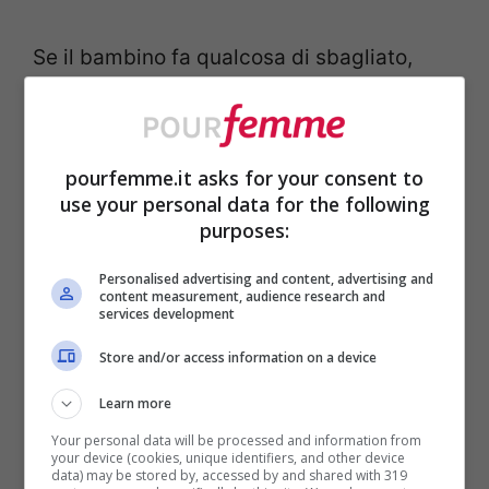
Se il bambino fa qualcosa di sbagliato,
come ad esempio rompere un oggetto in
casa, può capitare che ricorra a una bugia.
Non sempre lo fa per ingannare gli adulti,
pourfemme.it asks for your consent to
use your personal data for the following
spesso lo fa proprio per nascondere la
purposes:
verità e proteggersi dalla paura di una
Personalised advertising and content, advertising and
punizione.
content measurement, audience research and
services development
Store and/or access information on a device
Per quanto riguarda il vantaggio, invece, il
bambino può usare la bugia proprio per
Learn more
ottenere qualcosa. Dopo qualche episodio,
Your personal data will be processed and information from
your device (cookies, unique identifiers, and other device
data) may be stored by, accessed by and shared with 319
inizia a capire che mentire può aiutarlo a