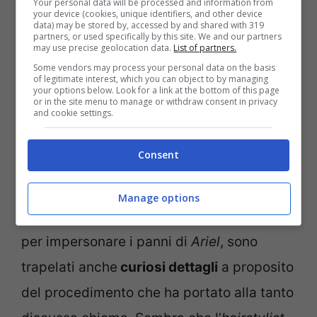
Your personal data will be processed and information from
your device (cookies, unique identifiers, and other device
risultato pienamente soddisfacente?
data) may be stored by, accessed by and shared with 319
partners, or used specifically by this site. We and our partners
Sappiamo anche questo.
may use precise geolocation data.
List of partners.
Some vendors may process your personal data on the basis
of legitimate interest, which you can object to by managing
your options below. Look for a link at the bottom of this page
Come sono stati trattati i capelli della
or in the site menu to manage or withdraw consent in privacy
and cookie settings.
Sirenetta per il Live-action: tutti i dettagli
Consent
Una volta fatta chiarezza riguardo gli
intenti celati dietro alla scelta di
Manage options
mantenere i capelli naturali di
Halle Bailey
per impersonare i panni di
Ariel
, sono
trapelati anche
curiosi dettagli
a proposito
del procedimento che ha portato alla tanto