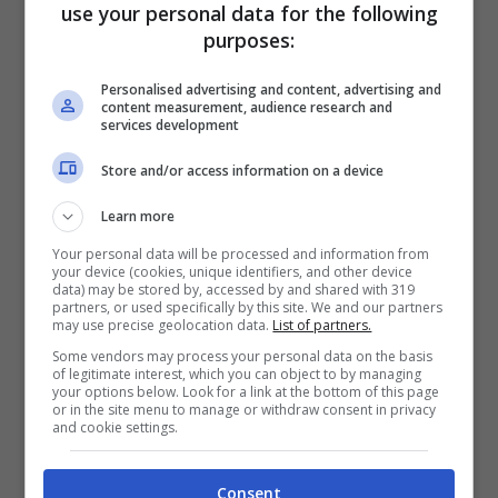
use your personal data for the following
piace senza aspettare l’applauso.
purposes:
Personalised advertising and content, advertising and
Una volta ho provato con un vetiver
content measurement, audience research and
services development
asciutto. Due spruzzi dentro il polso, uno
Store and/or access information on a device
sul collo del pigiama. Ho letto dieci pagine
con più attenzione. Al mattino, il tessuto
Learn more
Your personal data will be processed and information from
teneva un’eco verde. Ho aperto la finestra
your device (cookies, unique identifiers, and other device
data) may be stored by, accessed by and shared with 319
con più calma. Non è scienza dura. È
partners, or used specifically by this site. We and our partners
may use precise geolocation data.
List of partners.
esperienza ripetibile.
Some vendors may process your personal data on the basis
of legitimate interest, which you can object to by managing
your options below. Look for a link at the bottom of this page
Come usarlo in pigiama senza
or in the site menu to manage or withdraw consent in privacy
and cookie settings.
esagerare
Consent