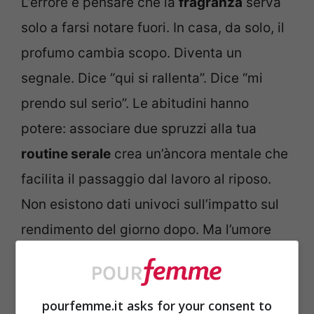
L’errore è pensare che la
fragranza
serva
solo a farsi notare fuori. In casa, da solo, il
profumo cambia scopo. Diventa un
segnale. Dice “qui si rallenta”. Dice “mi
prendo sul serio”. Le abitudini hanno
potere: associare due spruzzi alla tua
routine serale
crea un’àncora mentale che
facilita il passaggio dal lavoro al riposo.
Non esistono dati univoci sull’impatto sul
rendimento del giorno dopo. Ma l’umore
serale migliora quando ti concedi un gesto
di cura percepito come personale. E
l’
autostima
cresce quando onori ciò che ti
pourfemme.it asks for your consent to