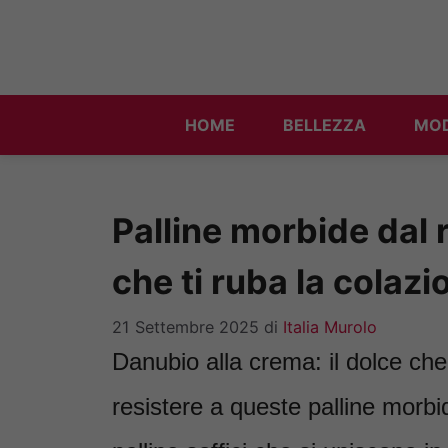
Vai
al
contenuto
HOME
BELLEZZA
MO
Palline morbide dal r
che ti ruba la colazi
21 Settembre 2025
di
Italia Murolo
Danubio alla crema: il dolce che 
resistere a queste palline morbi