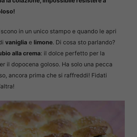
ba la colazione, impossibile resistere a
oloso!
uniscono in un unico stampo e quando le apri
di
vaniglia
e
limone
. Di cosa sto parlando?
bio alla crema
: il dolce perfetto per la
per il dopocena goloso. Ha solo una pecca
so, ancora prima che si raffreddi! Fidati
altra!