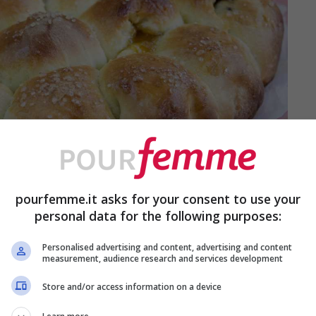
pourfemme.it asks for your consent to use your
personal data for the following purposes:
Personalised advertising and content, advertising and content
measurement, audience research and services development
 sua semplicità. Infatti a differenza di quello
Store and/or access information on a device
le passaggi complicati ma solo un po’ di