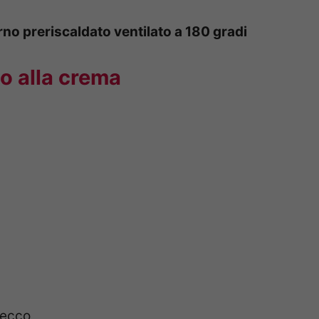
rno preriscaldato ventilato a 180 gradi
io alla crema
 secco