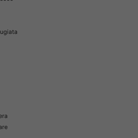
tugiata
era
are