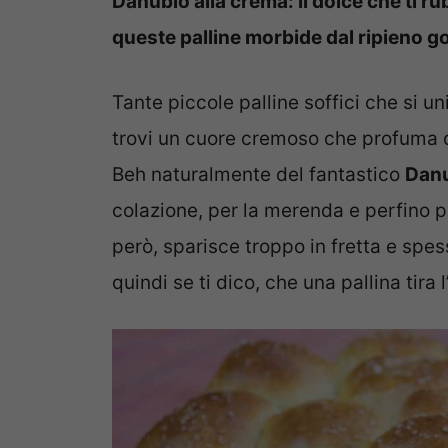
Danubio alla crema: il dolce che ti ru
queste palline morbide dal ripieno g
Tante piccole palline soffici che si 
trovi un cuore cremoso che profuma 
Beh naturalmente del fantastico
Danu
colazione, per la merenda e perfino 
però, sparisce troppo in fretta e spes
quindi se ti dico, che una pallina tira l’