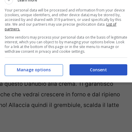
redienti che hai già quasi tutti in dispensa. Il
Learn more
Your personal data will be processed and information from your device
come una nuvola e con un ripieno che ti fa
(cookies, unique identifiers, and other device data) may be stored by,
accessed by and shared with 319 partners, or used specifically by this
r questo nessuno gli sa resistere!
site. We and our partners may use precise geolocation data.
List of
partners.
Some vendors may process your personal data on the basis of legitimate
DOLCE PERFETTO PER OGNI
interest, which you can object to by managing your options below. Look
for a link at the bottom of this page or in the site menu to manage or
withdraw consent in privacy and cookie settings.
Manage options
Consent
n pasta, o semplicemente vuoi conquistare
ra questo Danubio alla crema. Ti garantisco
oche che vedrai crescere in forno e dal ripieno
! Allaccia quindi il grembiule, scalda il latte