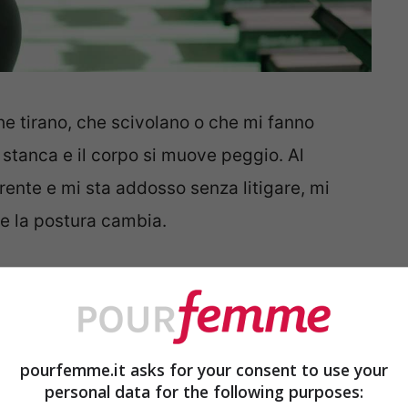
he tirano, che scivolano o che mi fanno
à stanca e il corpo si muove peggio. Al
oerente e mi sta addosso senza litigare, mi
he la postura cambia.
l’allenamento è un gesto di cura, e la cura
ecchio mentre lo fai.
is roulant e pesi
pourfemme.it asks for your consent to use your
personal data for the following purposes: