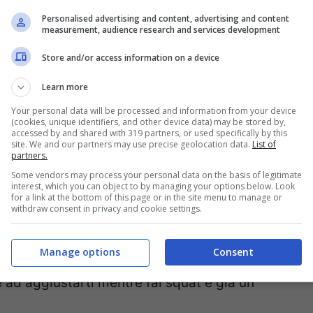
alo buon senso: in palestra esiste un
Personalised advertising and content, advertising and content
measurement, audience research and services development
. Non si tratta di marche o di moda, ma di
Store and/or access information on a device
po. Tessuti trasparenti sotto le luci fredde,
ti pieghi, reggiseni sportivi usati come top in
Learn more
celte che spesso nascono dall’abitudine di
Your personal data will be processed and information from your device
(cookies, unique identifiers, and other device data) may be stored by,
accessed by and shared with 319 partners, or used specifically by this
ne consapevole.
site. We and our partners may use precise geolocation data.
List of
partners.
Some vendors may process your personal data on the basis of legitimate
ico: abiti che non traspirano diventano una
interest, which you can object to by managing your options below. Look
for a link at the bottom of this page or in the site menu to manage or
ano pelle e inguine;
taglie troppo strette
withdraw consent in privacy and cookie settings.
gio
. In pratica, l’outfit può diventare un
Manage options
Consent
egliere capi che tengono, assorbono e non ti
e ad aggiustarti mentre fai squat è già un