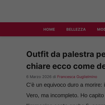
Vai
al
contenuto
HOME
BELLEZZA
MO
Outfit da palestra pe
chiare ecco come dev
6 Marzo 2026
di
Francesca Guglielmino
C’è un equivoco duro a morire: 
Vero, ma incompleto. Ho capito