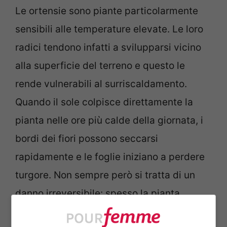
Le ortensie sono piante particolarmente
sensibili alle temperature elevate. Le loro
radici tendono infatti a svilupparsi vicino
alla superficie del terreno e questo le
rende vulnerabili al surriscaldamento.
Quando il sole colpisce direttamente la
pianta nelle ore più calde della giornata, i
bordi dei fiori possono seccarsi
rapidamente e le foglie iniziano a perdere
turgore. Non sempre però si tratta di un
danno irreversibile: spesso la pianta
recupera vitalità con il calare delle