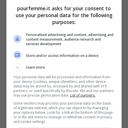
temperature serali.
pourfemme.it asks for your consent to
use your personal data for the following
Uno degli aspetti più importanti riguarda la
purposes:
posizione. Le ortensie amano la luce, ma
Personalised advertising and content, advertising and
content measurement, audience research and
non sopportano bene l’esposizione diretta
services development
nelle ore centrali di luglio e agosto. La
Store and/or access information on a device
soluzione ideale consiste nel garantire una
Learn more
mezz’ombra luminosa
, con sole delicato al
Your personal data will be processed and information from
mattino e protezione durante il
your device (cookies, unique identifiers, and other device
data) may be stored by, accessed by and shared with 319
partners, or used specifically by this site. We and our partners
pomeriggio. Chi coltiva le ortensie in vaso
may use precise geolocation data.
List of partners.
ha il vantaggio di poterle spostare
Some vendors may process your personal data on the basis
of legitimate interest, which you can object to by managing
facilmente in zone più riparate del balcone
your options below. Look for a link at the bottom of this page
or in the site menu to manage or withdraw consent in privacy
and cookie settings.
o del giardino. Per gli esemplari coltivati in