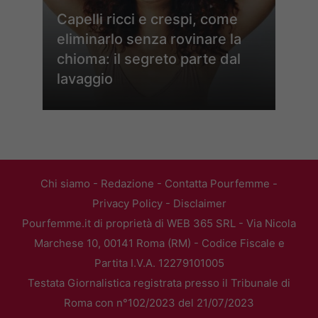
Capelli ricci e crespi, come
eliminarlo senza rovinare la
chioma: il segreto parte dal
lavaggio
Chi siamo
-
Redazione
-
Contatta Pourfemme
-
Privacy Policy
-
Disclaimer
Pourfemme.it di proprietà di WEB 365 SRL - Via Nicola
Marchese 10, 00141 Roma (RM) - Codice Fiscale e
Partita I.V.A. 12279101005
Testata Giornalistica registrata presso il Tribunale di
Roma con n°102/2023 del 21/07/2023