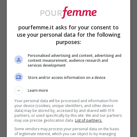
maggior parte di noi conosce, ma anche di
quelli femminili, e la scelta deve essere
ben ponderata.
pourfemme.it asks for your consent to
use your personal data for the following
purposes:
Personalised advertising and content, advertising and
content measurement, audience research and
services development
Store and/or access information on a device
Learn more
Your personal data will be processed and information from
your device (cookies, unique identifiers, and other device
data) may be stored by, accessed by and shared with 319
partners, or used specifically by this site. We and our partners
may use precise geolocation data.
List of partners.
Gravidanza indesiderata come evitarla – Pourfemme.it
Some vendors may process your personal data on the basis
of legitimate interest, which you can object to by managing
(Fonte foto Canva)