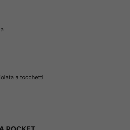
va
olata a tocchetti
ZA POCKET