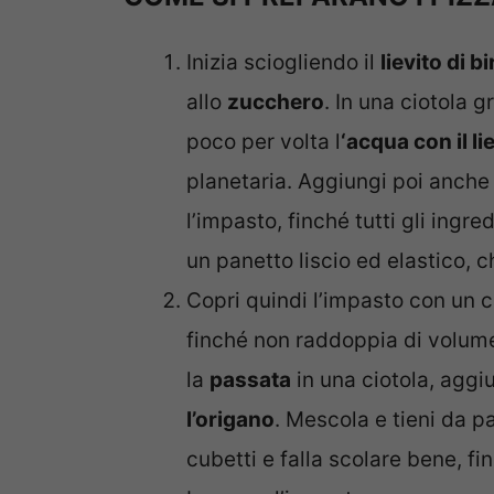
Inizia sciogliendo il
lievito di b
allo
zucchero
. In una ciotola 
poco per volta l
‘acqua con il li
planetaria. Aggiungi poi anch
l’impasto, finché tutti gli ing
un panetto liscio ed elastico, 
Copri quindi l’impasto con un c
finché non raddoppia di volume
la
passata
in una ciotola, aggiu
l’origano
. Mescola e tieni da p
cubetti e falla scolare bene, f