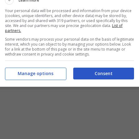
Learn more
iule e impastiamo insieme? Beh non perdere
Your personal data will be processed and information from your device
(cookies, unique identifiers, and other device data) may be stored by,
accessed by and shared with 319 partners, or used specifically by this
site. We and our partners may use precise geolocation data.
List of
partners.
Some vendors may process your personal data on the basis of legitimate
interest, which you can object to by managing your options below. Look
no preriscaldato ventilato a 190 gradi – 10
for a link at the bottom of this page or in the site menu to manage or
withdraw consent in privacy and cookie settings.
Manage options
Consent
pocket