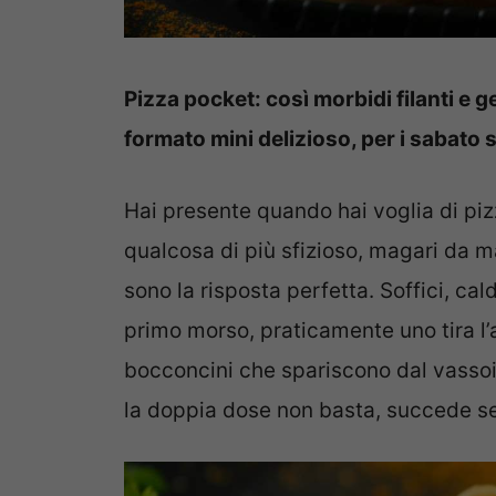
Pizza pocket: così morbidi filanti e ge
formato mini delizioso, per i sabato s
Hai presente quando hai voglia di piz
qualcosa di più sfizioso, magari da m
sono la risposta perfetta. Soffici, cal
primo morso, praticamente uno tira l’al
bocconcini che spariscono dal vassoio
la doppia dose non basta, succede s