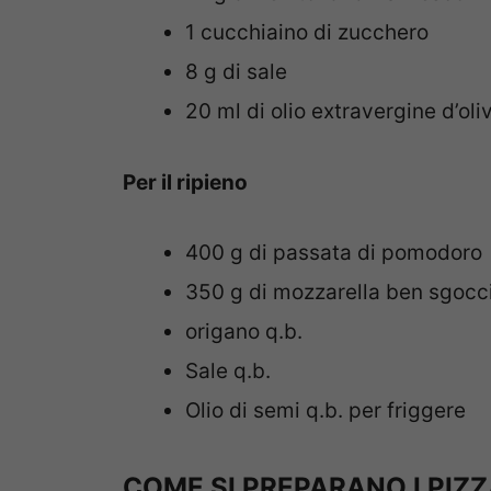
1 cucchiaino di zucchero
8 g di sale
20 ml di olio extravergine d’oli
Per il ripieno
400 g di passata di pomodoro
350 g di mozzarella ben sgocci
origano q.b.
Sale q.b.
Olio di semi q.b. per friggere
COME SI PREPARANO I PIZ