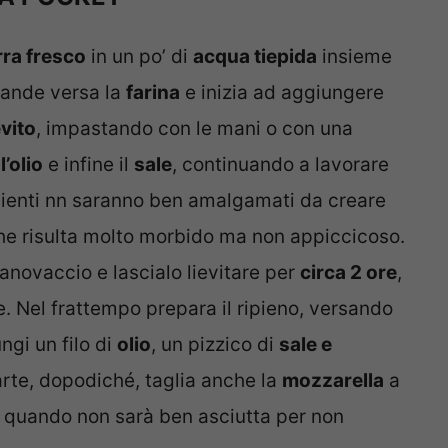
irra fresco
in un po’ di
acqua tiepida
insieme
grande versa la
farina
e inizia ad aggiungere
evito
, impastando con le mani o con una
e
l’olio
e infine il
sale
, continuando a lavorare
redienti nn saranno ben amalgamati da creare
che risulta molto morbido ma non appiccicoso.
anovaccio e lascialo lievitare per
circa 2 ore
,
. Nel frattempo prepara il ripieno, versando
ngi un filo di
olio
, un pizzico di
sale e
arte, dopodiché, taglia anche la
mozzarella
a
in quando non sarà ben asciutta per non