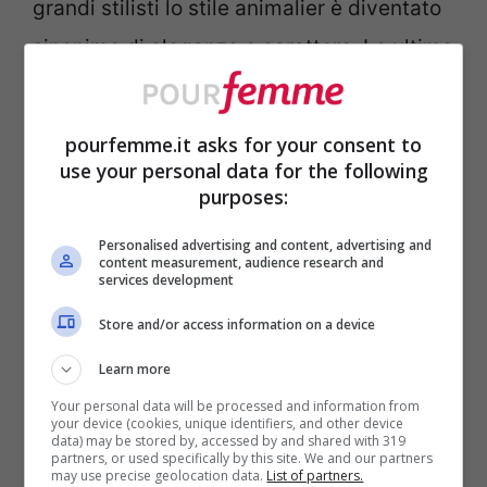
grandi stilisti lo stile animalier è diventato
sinonimo di eleganza e carattere. Le ultime
sfilate lo confermano:
il pattern selvaggio
non è più simbolo di audacia sfrenata
,
pourfemme.it asks for your consent to
bensì di un’eleganza consapevole e di
use your personal data for the following
purposes:
personalità decisa.
Personalised advertising and content, advertising and
content measurement, audience research and
L’animalier di nuova
services development
generazione: ecco chi lo ha
Store and/or access information on a device
rilanciato
Learn more
Durante le ultime
Fashion Week
, sono stati
Your personal data will be processed and information from
your device (cookies, unique identifiers, and other device
data) may be stored by, accessed by and shared with 319
diversi i brand che hanno deciso di
partners, or used specifically by this site. We and our partners
may use precise geolocation data.
List of partners.
riscoprire l’animalier e reinterpretarlo in