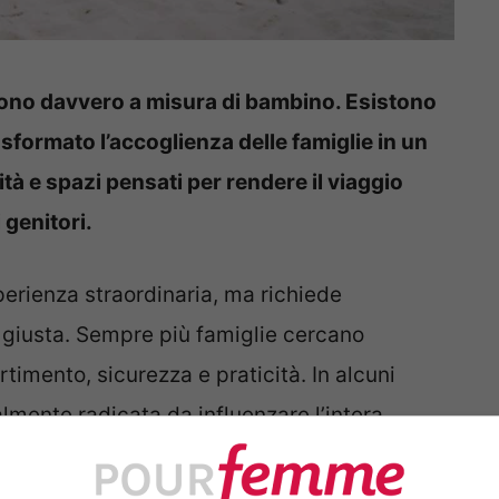
 sono davvero a misura di bambino. Esistono
formato l’accoglienza delle famiglie in un
vità e spazi pensati per rendere il viaggio
i genitori.
perienza straordinaria, ma richiede
a giusta. Sempre più famiglie cercano
timento, sicurezza e praticità. In alcuni
almente radicata da influenzare l’intera
e strutture ricettive, passando per attrazioni
acanze in famiglia stanno diventando una