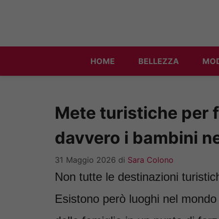
Vai
al
contenuto
HOME
BELLEZZA
MO
Mete turistiche per 
davvero i bambini n
31 Maggio 2026
di
Sara Colono
Non tutte le destinazioni turist
Esistono però luoghi nel mondo