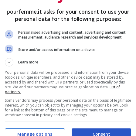
rismo internazionale
, spingendo molte
pourfemme.it asks for your consent to use your
personal data for the following purposes:
Personalised advertising and content, advertising and content
measurement, audience research and services development
l con aree giochi o menù dedicati. Le mete più
Store and/or access information on a device
 in cui i bambini vengono considerati ospiti
vamente alla scoperta del territorio. Musei
Learn more
ra, spiagge sicure e città progettate per
Your personal data will be processed and information from your device
(cookies, unique identifiers, and other device data) may be stored by,
accessed by and shared with 319 partners, or used specifically by this
iscono a creare un’esperienza positiva per
site. We and our partners may use precise geolocation data.
List of
partners.
o l’accoglienza e la capacità di coinvolgere i
Some vendors may process your personal data on the basis of legitimate
o in una continua ricerca di soluzioni
interest, which you can object to by managing your options below. Look
for a link at the bottom of this page or in the site menu to manage or
withdraw consent in privacy and cookie settings.
Manage options
Consent