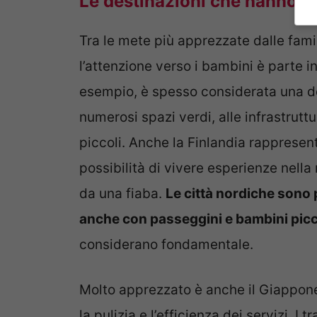
Le destinazioni che hanno fat
Tra le mete più apprezzate dalle fami
l’attenzione verso i bambini è parte 
esempio, è spesso considerata una del
numerosi spazi verdi, alle infrastruttu
piccoli. Anche la Finlandia rappresen
possibilità di vivere esperienze nella
da una fiaba.
Le città nordiche sono p
anche con passeggini e bambini picc
considerano fondamentale.
Molto apprezzato è anche il Giappone,
la pulizia e l’efficienza dei servizi. I 