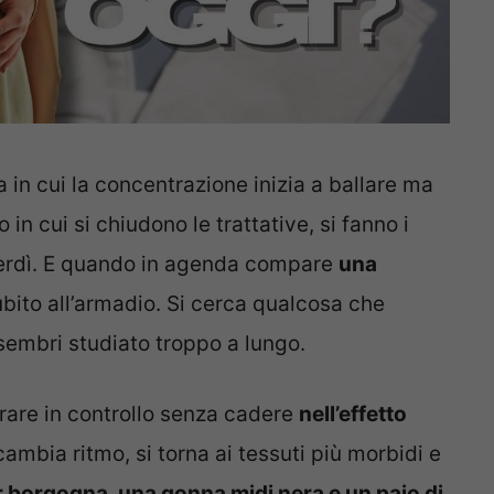
a in cui la concentrazione inizia a ballare ma
o in cui si chiudono le trattative, si fanno i
venerdì. E quando in agenda compare
una
subito all’armadio. Si cerca qualcosa che
 sembri studiato troppo a lungo.
brare in controllo senza cadere
nell’effetto
cambia ritmo, si torna ai tessuti più morbidi e
r borgogna, una gonna midi nera e un paio di