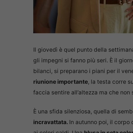
Il giovedì è quel punto della settiman
gli impegni si fanno più seri. È il giorn
bilanci, si preparano i piani per il 
riunione importante
, la testa corre 
faccia sentire all’altezza ma che non
È una sfida silenziosa, quella di sem
incravattata.
In autunno poi, il corpo 
ai colori caldi. Una
blusa in seta colo