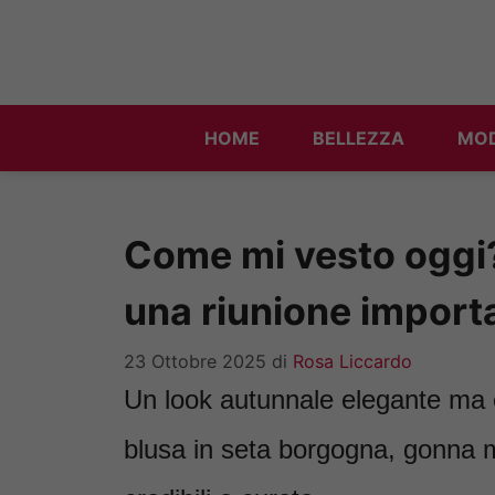
Vai
al
contenuto
HOME
BELLEZZA
MO
Come mi vesto oggi? 
una riunione import
23 Ottobre 2025
di
Rosa Liccardo
Un look autunnale elegante ma eq
blusa in seta borgogna, gonna m