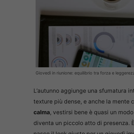
Giovedì in riunione: equilibrio tra forza e leggere
L’autunno aggiunge una sfumatura inte
texture più dense, e anche la mente c
calma
, vestirsi bene è quasi un modo
diventa un piccolo atto di presenza. È
nasce il look giusto per un giovedì i