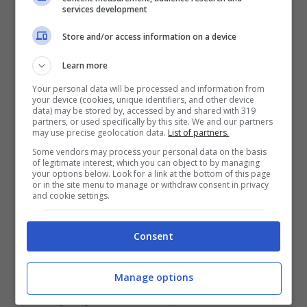
services development
Store and/or access information on a device
Learn more
Your personal data will be processed and information from
your device (cookies, unique identifiers, and other device
data) may be stored by, accessed by and shared with 319
partners, or used specifically by this site. We and our partners
may use precise geolocation data.
List of partners.
Some vendors may process your personal data on the basis
of legitimate interest, which you can object to by managing
your options below. Look for a link at the bottom of this page
or in the site menu to manage or withdraw consent in privacy
and cookie settings.
Consent
I joggers tortora che seguono il ritmo lento della casa –
foto hm.com – pourfemme.it
Manage options
Sono quei pantaloni che, una volta