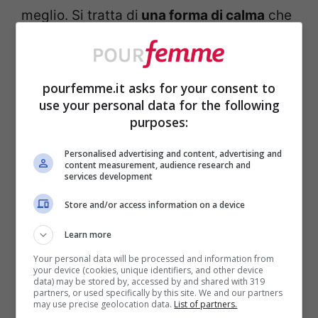
meglio. Si tratta di
una forma di calma
che
parte da un mobile e arriva a tutto il resto.
Forse è per questo che sempre più genitori
pourfemme.it asks for your consent to
cercano soluzioni modulari, leggere, che
use your personal data for the following
non impongano un modo di vivere ma
purposes:
lascino libertà.
Personalised advertising and content, advertising and
content measurement, audience research and
services development
Store and/or access information on a device
Learn more
Your personal data will be processed and information from
your device (cookies, unique identifiers, and other device
data) may be stored by, accessed by and shared with 319
partners, or used specifically by this site. We and our partners
may use precise geolocation data.
List of partners.