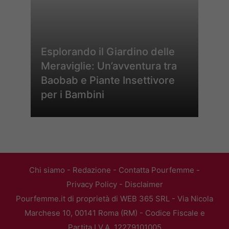
Esplorando il Giardino delle
Meraviglie: Un’avventura tra
Baobab e Piante Insettivore
per i Bambini
Chi siamo
-
Redazione
-
Contatta Pourfemme
-
Privacy Policy
-
Disclaimer
Pourfemme.it di proprietà di WEB 365 SRL - Via Nicola
Marchese 10, 00141 Roma (RM) - Codice Fiscale e
Partita I.V.A. 12279101005