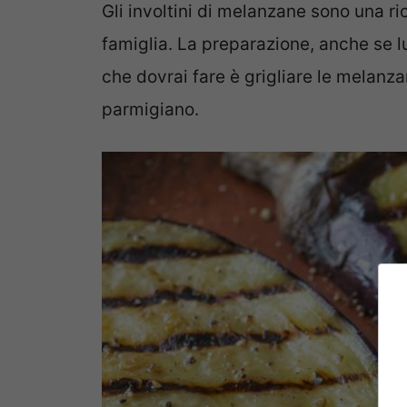
Gli involtini di melanzane sono una ric
famiglia. La preparazione, anche se 
che dovrai fare è grigliare le melanzan
parmigiano.