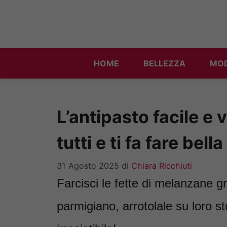
Vai
al
contenuto
HOME
BELLEZZA
MO
L’antipasto facile e
tutti e ti fa fare bel
31 Agosto 2025
di
Chiara Ricchiuti
Farcisci le fette di melanzane gr
parmigiano, arrotolale su loro s