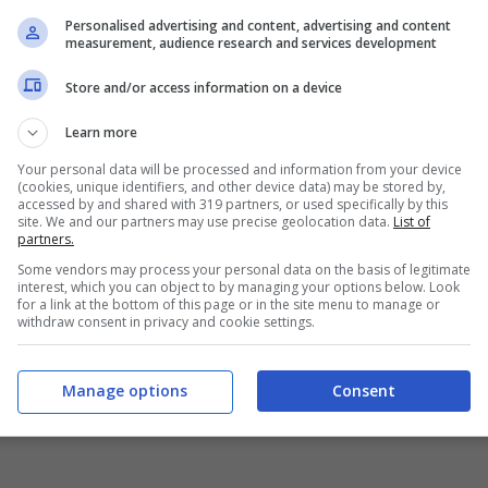
Personalised advertising and content, advertising and content
measurement, audience research and services development
Store and/or access information on a device
Learn more
Your personal data will be processed and information from your device
(cookies, unique identifiers, and other device data) may be stored by,
accessed by and shared with 319 partners, or used specifically by this
site. We and our partners may use precise geolocation data.
List of
partners.
 – Pourfemme.it
Some vendors may process your personal data on the basis of legitimate
interest, which you can object to by managing your options below. Look
for a link at the bottom of this page or in the site menu to manage or
gorifero per diverso tempo, così da ottenere un
withdraw consent in privacy and cookie settings.
amato.
Manage options
Consent