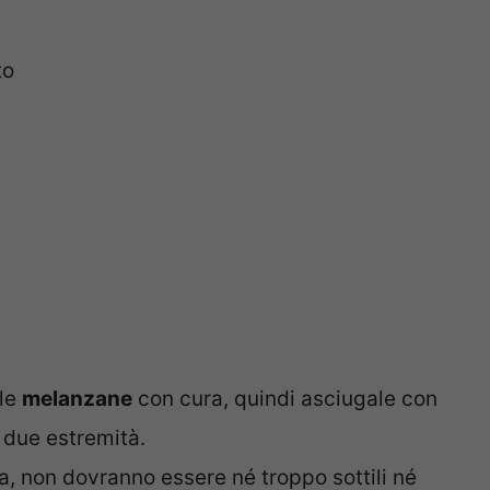
to
 le
melanzane
con cura, quindi asciugale con
e due estremità.
za, non dovranno essere né troppo sottili né