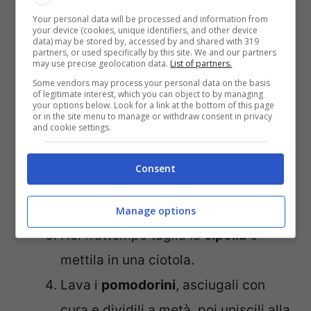
La prima cosa da fare è prendere le
Your personal data will be processed and information from
your device (cookies, unique identifiers, and other device
patate
, lavarle sotto acqua corrente
data) may be stored by, accessed by and shared with 319
partners, or used specifically by this site. We and our partners
e metterle in una pentola piena
may use precise geolocation data.
List of partners.
Some vendors may process your personal data on the basis
d’acqua.
of legitimate interest, which you can object to by managing
your options below. Look for a link at the bottom of this page
Porta la pentola sul fuoco e lascia
or in the site menu to manage or withdraw consent in privacy
and cookie settings.
cuocere per
circa 30 – 35 minuti
. I
tempi di cottura possono variare a
Consent
seconda della grandezza delle
patate.
Manage options
Nel frattempo taglia la
cipolla
e
mettila in una ciotola.
Lava i
pomodorini
, asciugali con
cura e dividili a metà, poi uniscili alla