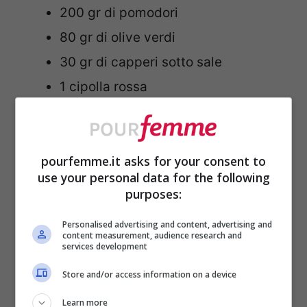
200 gr di pomodori
80 gr di olive verdi
30 gr di capperi sotto sale
1 cipolla rossa
1 tazzina di aceto di vino bianco
origano q.b.
basilico q.b.
pourfemme.it asks for your consent to
use your personal data for the following
sale fino q.b.
purposes:
pepe nero q.b.
Personalised advertising and content, advertising and
olio extra vergine di oliva q.b.
content measurement, audience research and
services development
Store and/or access information on a device
Procedimento
Learn more