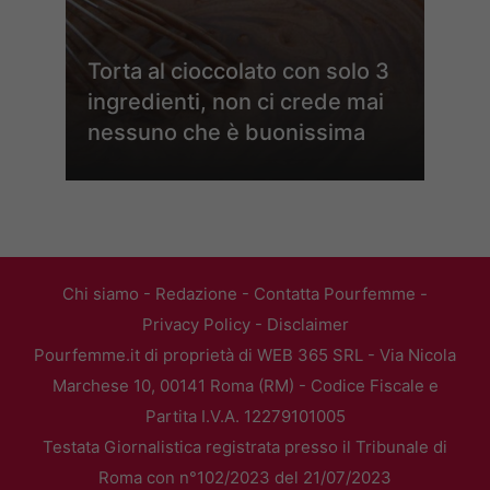
Torta al cioccolato con solo 3
ingredienti, non ci crede mai
nessuno che è buonissima
Chi siamo
-
Redazione
-
Contatta Pourfemme
-
Privacy Policy
-
Disclaimer
Pourfemme.it di proprietà di WEB 365 SRL - Via Nicola
Marchese 10, 00141 Roma (RM) - Codice Fiscale e
Partita I.V.A. 12279101005
Testata Giornalistica registrata presso il Tribunale di
Roma con n°102/2023 del 21/07/2023