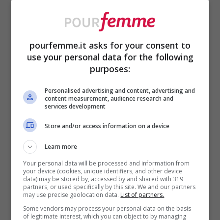
Ti sei innamorata del migliore amico del
tuo fidanzato, ma lui neanche ti vede, se
non come amica. Non ha mai alcun gesto
pourfemme.it asks for your consent to
romantico
e ti tratta come una sorta di
use your personal data for the following
purposes:
sorella. Ci soffri molto? Allora in questo
caso non deve confessare i tuoi
Personalised advertising and content, advertising and
content measurement, audience research and
sentimenti. Le cose da fare possono
services development
essere due: continua a stare con il tuo
Store and/or access information on a device
partner, perché sei convinta di poter
Learn more
superare questo momento, ma gli chiedi
Your personal data will be processed and information from
your device (cookies, unique identifiers, and other device
gentilmente di evitare di frequentare in
data) may be stored by, accessed by and shared with 319
partners, or used specifically by this site. We and our partners
coppia
gli amici, oppure lo lasci.
may use precise geolocation data.
List of partners.
Some vendors may process your personal data on the basis
Probabilmente non lo ami più e deve
of legitimate interest, which you can object to by managing