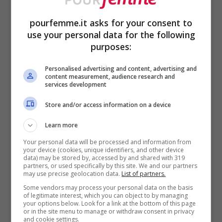
proteine a colazione,
pourfemme.it asks for your consent to
carboidrati a pranzo e
use your personal data for the following
purposes:
movimento quotidiano
Personalised advertising and content, advertising and
Per ridurre il giro vita, la strategia
content measurement, audience research and
services development
alimentare deve essere mirata. La
Store and/or access information on a device
colazione deve essere ricca di proteine
Learn more
(uova, yogurt greco, salmone) per
Your personal data will be processed and information from
stabilizzare la glicemia e ridurre il cortisolo
your device (cookies, unique identifiers, and other device
data) may be stored by, accessed by and shared with 319
mattutino
. Il pranzo deve contenere
partners, or used specifically by this site. We and our partners
may use precise geolocation data.
List of partners.
carboidrati
complessi (quinoa, farro,
Some vendors may process your personal data on the basis
of legitimate interest, which you can object to by managing
patate dolci) per fornire energia senza
your options below. Look for a link at the bottom of this page
or in the site menu to manage or withdraw consent in privacy
picchi insulinici. La cena deve essere
and cookie settings.