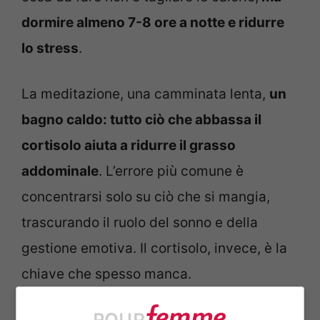
dormire almeno 7-8 ore a notte e ridurre
lo stress
.
La meditazione, una camminata lenta,
un
bagno caldo: tutto ciò che abbassa il
cortisolo aiuta a ridurre il grasso
addominale
. L’errore più comune è
concentrarsi solo su ciò che si mangia,
trascurando il ruolo del sonno e della
gestione emotiva. Il cortisolo, invece, è la
chiave che spesso manca.
La strategia vincente: