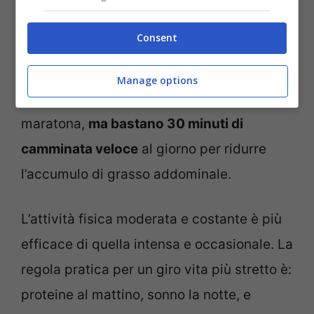
leggera, con proteine e verdure, e va
Consent
consumata almeno tre ore prima di
dormire. Il movimento, poi, è
Manage options
fondamentale: non serve correre una
maratona,
ma bastano 30 minuti di
camminata veloce
al giorno per ridurre
l’accumulo di grasso addominale.
L’attività fisica moderata e costante è più
efficace di quella intensa e occasionale. La
regola pratica per un giro vita più stretto è:
proteine al mattino, sonno la notte, e