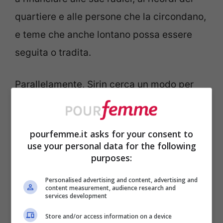
quartiere e alle persone che la circondano,
e teme che anche lontano possa essere
seguita o tradita.
Parallelamente, Sirin cerca un modo per
rinsaldare il legame con suo padre, e
decide di realizzare per lui una nuova
pourfemme.it asks for your consent to
insegna per la sartoria, gesto simbolico di
use your personal data for the following
riavvicinamento. Poco dopo, riceve un
purposes:
invito inaspettato a cena da Suat, che
Personalised advertising and content, advertising and
content measurement, audience research and
nasconde motivazioni più oscure. Nel
services development
corso della serata, Suat approfitterà
Store and/or access information on a device