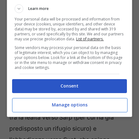
dell’occasione
per rivelare a Sirin
che gli
Learn more
uomini di Nezir stanno per fare irruzione
Your personal data will be processed and information from
your device (cookies, unique identifiers, and other device
nella casa di Bahar con l’obiettivo di rapire
data) may be stored by, accessed by and shared with 319
partners, or used specifically by this site. We and our partners
lei e i bambini, allo scopo di costringere
may use precise geolocation data.
List of partners.
Sarp a uscire allo scoperto.
Some vendors may process your personal data on the basis
of legitimate interest, which you can object to by managing
your options below. Look for a link at the bottom of this page
or in the site menu to manage or withdraw consent in privacy
Intrighi che si annodato tra
and cookie settings.
loro
Consent
In questa atmosfera tesa, diversi piani si
Manage options
intrecciano tra loro. Per dire, Munir è diviso
tra la lealtà verso Sarp (per cui ha già
predisposto un rifugio sicuro) e