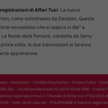
e registrazioni di
Affari Tuoi
.
La nuova
visto, come sottolineato da Dandolo. Questa
forte nervosismo che si respira in Rai”
a
a
La Ruota della Fortuna,
condotta da Gerry
a prima volta, le due trasmissioni si faranno
certa apprensione.
iamo
-
Redazione
-
Contatta Pourfemme
-
Privacy Policy
-
Disc
365 SRL - Via Nicola Marchese 10, 00141 Roma (RM) - Codice Fi
alistica registrata presso il Tribunale di Roma con n°102/2023 
026 - Tutti i diritti riservati - POURFEMME è marchio registrat