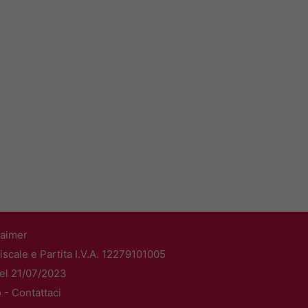
laimer
scale e Partita I.V.A. 12279101005
del 21/07/2023
o -
Contattaci