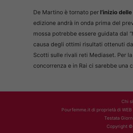
De Martino è tornato per
l’inizio dell
edizione andrà in onda prima del pre
mossa potrebbe essere guidata dal
“
causa degli ottimi risultati ottenuti d
Scotti sulle rivali reti Mediaset. Per l
concorrenza e in Rai ci sarebbe una 
Chi s
Pourfemme.it di proprietà di WEB 
Testata Giorn
Copyright ©2