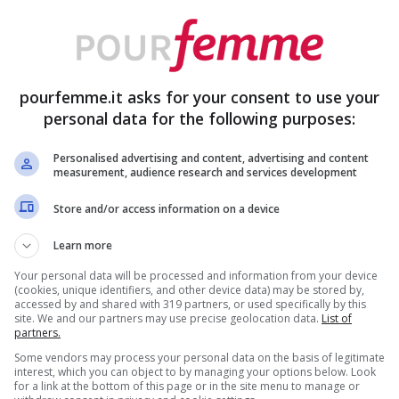
tto con Warner Bros. Discovery.
tare su Carlo Conti
, che in passato è già
pourfemme.it asks for your consent to use your
 della manifestazione musicale per tre anni
personal data for the following purposes:
 ritorno a Sanremo è stato un vero e proprio
Personalised advertising and content, advertising and content
measurement, audience research and services development
il pubblico potrà seguirlo anche nel 2026 al
. Tuttavia, il prossimo anno sarà l’ultimo per
Store and/or access information on a device
Learn more
Your personal data will be processed and information from your device
(cookies, unique identifiers, and other device data) may be stored by,
cessore di Carlo Conti: c’è già il
accessed by and shared with 319 partners, or used specifically by this
site. We and our partners may use precise geolocation data.
List of
partners.
Some vendors may process your personal data on the basis of legitimate
interest, which you can object to by managing your options below. Look
? Sebbene il 2027 sia ancora lontano,
for a link at the bottom of this page or in the site menu to manage or