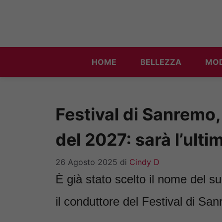
Vai
al
contenuto
HOME
BELLEZZA
MO
Festival di Sanremo, 
del 2027: sarà l’ulti
26 Agosto 2025
di
Cindy D
È già stato scelto il nome del s
il conduttore del Festival di Sa