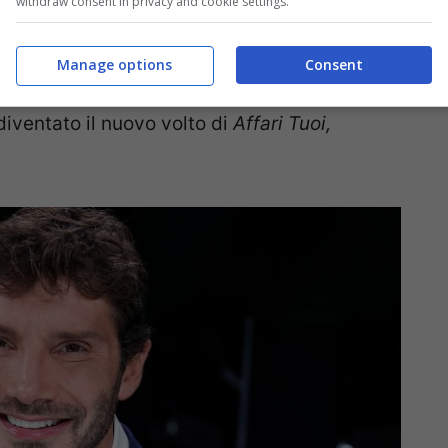
withdraw consent in privacy and cookie settings.
 Tra i candidati, però, sarebbe uno il favorito:
no
, pupillo dei vertici Rai. L’azienda sta
Manage options
Consent
ore, che dopo il successo di
Stasera tutto è
diventato il nuovo volto di
Affari Tuoi,