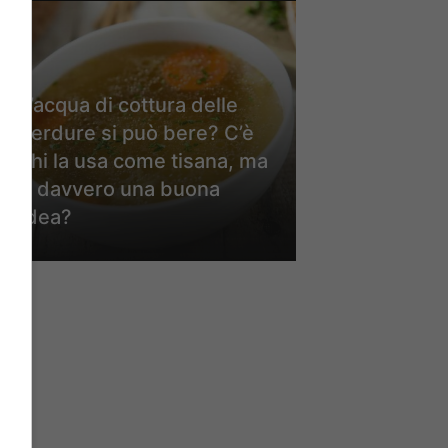
L’acqua di cottura delle
verdure si può bere? C’è
chi la usa come tisana, ma
è davvero una buona
idea?