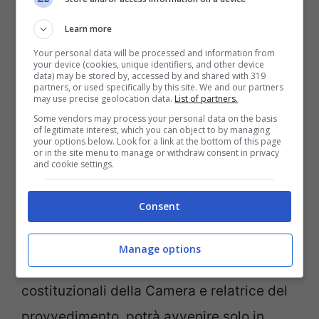
merito all’irrevocabilità della
querela per
Learn more
stalking
prevista dal decreto. Sel ha
Your personal data will be processed and information from
votato contro, il Movimento 5 Stelle si è
your device (cookies, unique identifiers, and other device
data) may be stored by, accessed by and shared with 319
invece astenuto. Dopo lunghe discussioni
partners, or used specifically by this site. We and our partners
may use precise geolocation data.
List of partners.
è stato approvato un
emendamento
dei
Some vendors may process your personal data on the basis
of legitimate interest, which you can object to by managing
relatori Donatella Ferranti (Pd) e Francesco
your options below. Look for a link at the bottom of this page
or in the site menu to manage or withdraw consent in privacy
Paolo Sisto (Pdl), che approva
and cookie settings.
l’irrevocabilità della querela solo nei casi di
Consent
minacce gravi e reiterate. La revoca però,
come sottolinea Donatella Ferranti,
Manage options
presidente della commissione Affari
costituzionali della Camera e relatrice del
provvedimento, potrà avvenire solo in