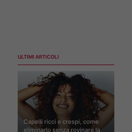
ULTIMI ARTICOLI
Capelli ricci e crespi, come
eliminarlo senza rovinare la