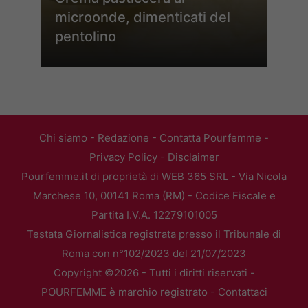
microonde, dimenticati del
pentolino
Chi siamo
-
Redazione
-
Contatta Pourfemme
-
Privacy Policy
-
Disclaimer
Pourfemme.it di proprietà di WEB 365 SRL - Via Nicola
Marchese 10, 00141 Roma (RM) - Codice Fiscale e
Partita I.V.A. 12279101005
Testata Giornalistica registrata presso il Tribunale di
Roma con n°102/2023 del 21/07/2023
Copyright ©2026 - Tutti i diritti riservati -
POURFEMME è marchio registrato -
Contattaci