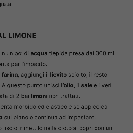
giata
AL LIMONE
in un po’ di
acqua
tiepida presa dai 300 ml.
nta per l’impasto.
a
farina
, aggiungi il
lievito
sciolto, il resto
. A questo punto unisci
l’olio
, il
sale
e i veri
ata di 2 bei
limoni
non trattati.
venta morbido ed elastico e se appiccica
a
sul piano e continua ad impastare.
iscio, rimettilo nella ciotola, copri con un