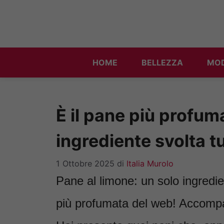
Vai
al
contenuto
HOME
BELLEZZA
MO
È il pane più profum
ingrediente svolta t
1 Ottobre 2025
di
Italia Murolo
Pane al limone: un solo ingredie
più profumata del web! Accompa