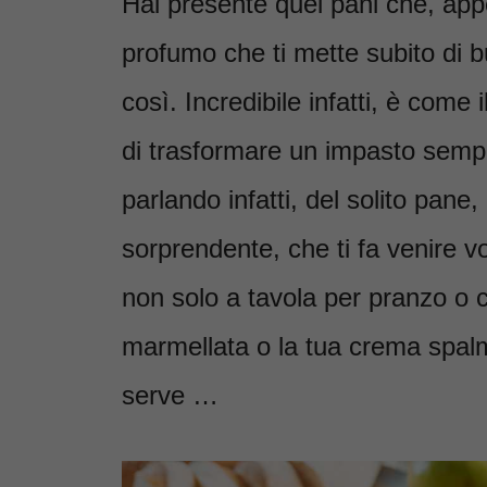
Hai presente quei pani che, appe
profumo che ti mette subito di 
così. Incredibile infatti, è com
di trasformare un impasto semp
parlando infatti, del solito pane
sorprendente, che ti fa venire vog
non solo a tavola per pranzo o 
marmellata o la tua crema spalma
serve …