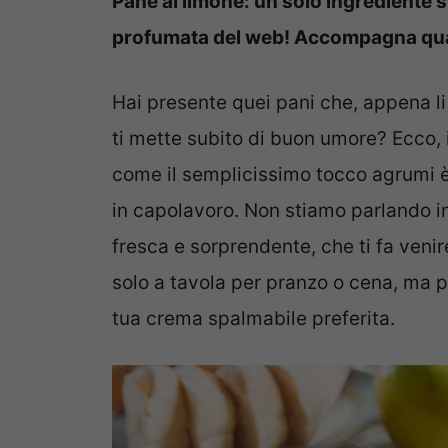
Pane al limone: un solo ingrediente s
profumata del web! Accompagna qual
Hai presente quei pani che, appena li
ti mette subito di buon umore? Ecco, i
come il semplicissimo tocco agrumi 
in capolavoro. Non stiamo parlando inf
fresca e sorprendente, che ti fa venire
solo a tavola per pranzo o cena, ma p
tua crema spalmabile preferita.