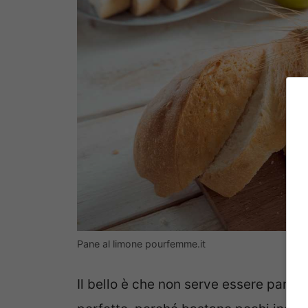
Pane al limone pourfemme.it
Il bello è che non serve essere panet