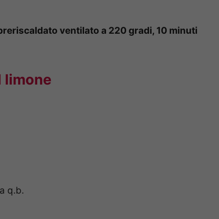
preriscaldato ventilato a 220 gradi, 10 minuti
l limone
a q.b.