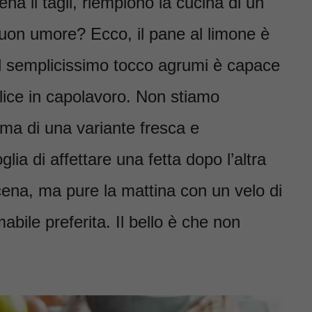
na li tagli, riempiono la cucina di un
buon umore? Ecco, il pane al limone è
e il semplicissimo tocco agrumi è capace
lice in capolavoro. Non stiamo
, ma di una variante fresca e
lia di affettare una fetta dopo l’altra
cena, ma pure la mattina con un velo di
bile preferita. Il bello è che non