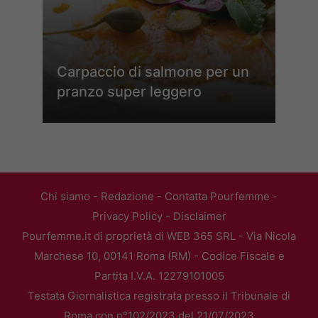
Carpaccio di salmone per un
pranzo super leggero
Chi siamo
-
Redazione
-
Contatta Pourfemme
-
Privacy Policy
-
Disclaimer
Pourfemme.it di proprietà di WEB 365 SRL - Via Nicola
Marchese 10, 00141 Roma (RM) - Codice Fiscale e
Partita I.V.A. 12279101005
Testata Giornalistica registrata presso il Tribunale di
Roma con n°102/2023 del 21/07/2023