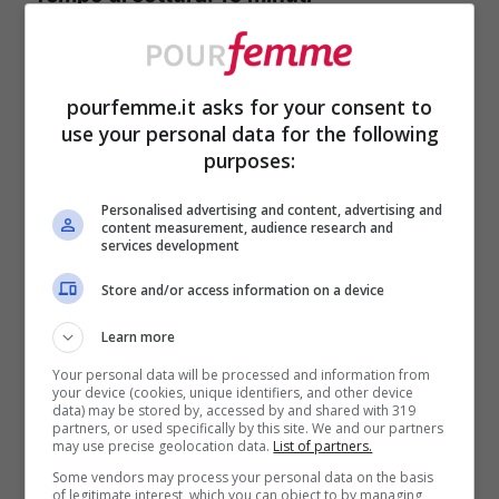
Ingredienti per il Pesce
spada in padella
pourfemme.it asks for your consent to
use your personal data for the following
purposes:
Per 4 persone
Personalised advertising and content, advertising and
content measurement, audience research and
1 kg di pesce spada
services development
2 spicchi di aglio tritati
Store and/or access information on a device
Olio extravergine d’oliva q.b.
Learn more
Your personal data will be processed and information from
Per la marinatura
your device (cookies, unique identifiers, and other device
data) may be stored by, accessed by and shared with 319
partners, or used specifically by this site. We and our partners
may use precise geolocation data.
List of partners.
80 ml di succo di limone
Some vendors may process your personal data on the basis
of legitimate interest, which you can object to by managing