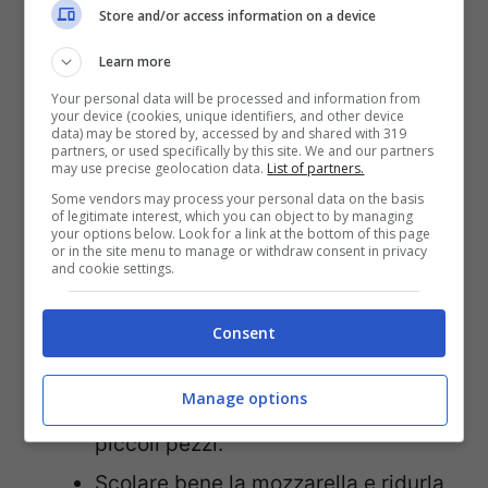
leggermente salata.
Store and/or access information on a device
Coprire e lasciare riposare per circa
Learn more
5 minuti, finché il liquido sarà
Your personal data will be processed and information from
your device (cookies, unique identifiers, and other device
completamente assorbito.
data) may be stored by, accessed by and shared with 319
partners, or used specifically by this site. We and our partners
Sgranare il cous cous con una
may use precise geolocation data.
List of partners.
Some vendors may process your personal data on the basis
forchetta e aggiungere un cucchiaio
of legitimate interest, which you can object to by managing
your options below. Look for a link at the bottom of this page
di olio extravergine d’oliva.
or in the site menu to manage or withdraw consent in privacy
and cookie settings.
Lavare accuratamente i pomodorini,
il cetriolo e il peperone.
Consent
Tagliare i pomodorini a metà, il
Manage options
cetriolo a cubetti e il peperone a
piccoli pezzi.
Scolare bene la mozzarella e ridurla