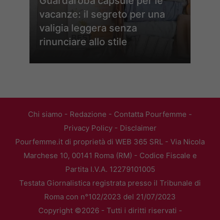
Guardaroba capsule per le
vacanze: il segreto per una
valigia leggera senza
rinunciare allo stile
Chi siamo
-
Redazione
-
Contatta Pourfemme
-
Privacy Policy
-
Disclaimer
Pourfemme.it di proprietà di WEB 365 SRL - Via Nicola
Marchese 10, 00141 Roma (RM) - Codice Fiscale e
Partita I.V.A. 12279101005
Testata Giornalistica registrata presso il Tribunale di
Roma con n°102/2023 del 21/07/2023
Copyright ©2026 - Tutti i diritti riservati -