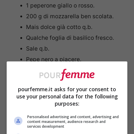
1 peperone giallo o rosso.
200 g di mozzarella ben scolata.
Mais dolce già cotto q.b.
Qualche foglia di basilico fresco.
Sale q.b.
Pepe nero a piacere.
Succo di mezzo limone, facoltativo.
Procedimento passo passo
pourfemme.it asks for your consent to
use your personal data for the following
della ricetta
purposes:
Versare il cous cous in una ciotola
Personalised advertising and content, advertising and
content measurement, audience research and
capiente e aggiungere l’acqua calda
services development