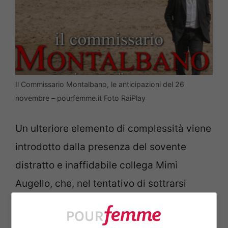
Il Commissario Montalbano, le anticipazioni del 26
novembre – pourfemme.it Foto RaiPlay
Un ulteriore elemento di complessità viene
introdotto dalla presenza del sovente
distratto e inaffidabile collega Mimì
Augello, che, nel tentativo di sottrarsi
all’ira di un marito tradito dalla sua
amante, si imbatte in un cadavere che poi