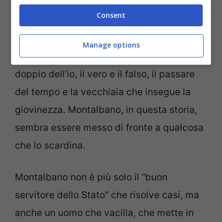
senza età
Consent
I più preponderanti sono l’amore, il sesso,
Manage options
l’infedeltà (le “corna”), ma anche il teatro, il
doppio dell’io, il vero e il falso, il passare
del tempo e la vecchiaia che insegue la
giovinezza. Montalbano, in questa storia,
sembra essere messo di fronte a qualcosa
che lo scardina.
Montalbano non è più solo il “buon
servitore dello Stato” che risolve casi, ma
anche un uomo che vacilla, che mette in