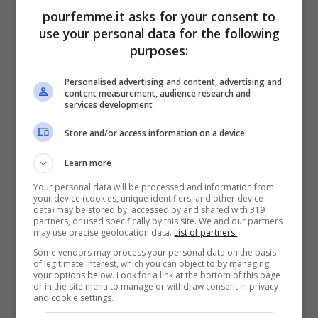
non riesce più a ritrovare.
pourfemme.it asks for your consent to
use your personal data for the following
purposes:
Il che rende l’indagine ancora più
Personalised advertising and content, advertising and
complicata per Montalbano, che deve
content measurement, audience research and
services development
districarsi in un doppio livello: quello della
Store and/or access information on a device
scena del crimine e quello della “metafora
teatrale” che Catalanotti ha costruito
Learn more
intorno a sé. Secondo le note di regia
Your personal data will be processed and information from
your device (cookies, unique identifiers, and other device
data) may be stored by, accessed by and shared with 319
citate nella guida tv, in “Il metodo
partners, or used specifically by this site. We and our partners
may use precise geolocation data.
List of partners.
Catalanotti” ritornano con forza molti temi
Some vendors may process your personal data on the basis
cari a Camilleri.
of legitimate interest, which you can object to by managing
your options below. Look for a link at the bottom of this page
or in the site menu to manage or withdraw consent in privacy
and cookie settings.
È sempre un successo