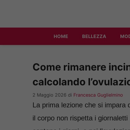
Vai
al
contenuto
HOME
BELLEZZA
MO
Come rimanere inci
calcolando l’ovulaz
2 Maggio 2026
di
Francesca Guglielmino
La prima lezione che si impara
il corpo non rispetta i giornalet