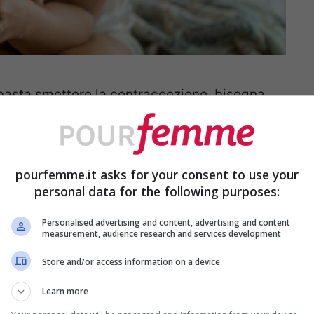
basta smettere la contraccezione, bisogna
ile, quei pochi giorni al mese in cui tutto è
phone
. Non è magia, è un piccolo diario
pourfemme.it asks for your consent to use your
personal data for the following purposes:
 fanno miracoli, ma se usate con costanza
Personalised advertising and content, advertising and content
measurement, audience research and services development
 si notava: il muco che cambia, la
Store and/or access information on a device
imo, il piccolo dolore al fianco. Segnali che
no perché non si sa cosa significano.
Learn more