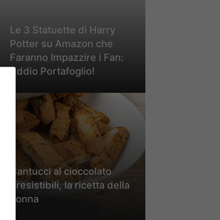
Le 3 Statuette di Harry
Potter su Amazon che
Faranno Impazzire i Fan:
Addio Portafoglio!
Cantucci al cioccolato
irresistibili, la ricetta della
nonna