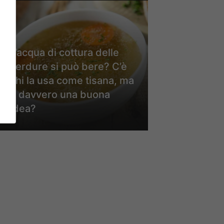
L’acqua di cottura delle
verdure si può bere? C’è
chi la usa come tisana, ma
è davvero una buona
idea?