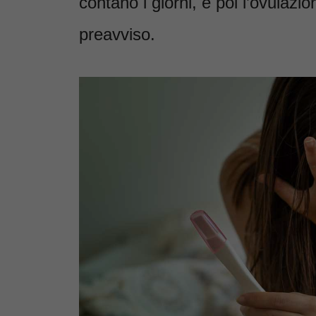
contano i giorni, e poi l’ovulazio
preavviso.