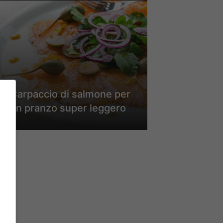
Carpaccio di salmone per
un pranzo super leggero