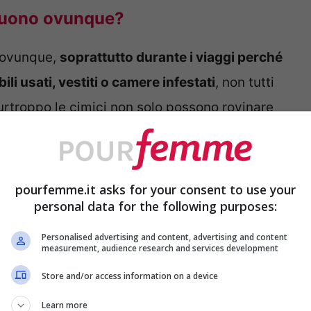
eguono ovunque?
e ovunque,
soprattutto durante i viaggi perché
li usati, vestiti o camere infestati
, non tutti
rtroppo le cimici non solo possono rovinare
 nella stanza, ma
possiamo portarcele con
iccoli consigli possiamo evitare che accada
pourfemme.it asks for your consent to use your
personal data for the following purposes:
Personalised advertising and content, advertising and content
measurement, audience research and services development
Store and/or access information on a device
Learn more