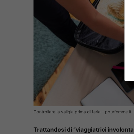
Controllare la valigia prima di farla – pourfemme.it
Trattandosi di “viaggiatrici involont