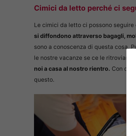
Cimici da letto perché ci s
Le cimici da letto ci possono seguir
si diffondono attraverso bagagli, mobi
sono a conoscenza di questa cosa. Pu
le nostre vacanze se ce le ritroviamo
noi a casa al nostro rientro.
Con dei p
questo.