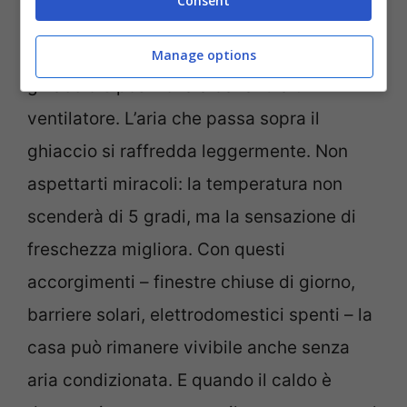
Consent
l’umidità supera il 60%. In alternativa, un
trucco semplice: riempi una bacinella con
Manage options
ghiaccio e posizionala davanti a un
ventilatore. L’aria che passa sopra il
ghiaccio si raffredda leggermente. Non
aspettarti miracoli: la temperatura non
scenderà di 5 gradi, ma la sensazione di
freschezza migliora. Con questi
accorgimenti – finestre chiuse di giorno,
barriere solari, elettrodomestici spenti – la
casa può rimanere vivibile anche senza
aria condizionata. E quando il caldo è