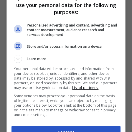
come tenerli a bada)
use your personal data for the following
purposes:
Il forno, la lavastoviglie, l’asciugatrice e
Personalised advertising and content, advertising and
content measurement, audience research and
persino il phon producono calore. Usali
services development
nelle ore più fresche (mattina presto o
Store and/or access information on a device
sera) o evitali del tutto in giornate di caldo
Learn more
estremo. Cucinare con il microonde, la
Your personal data will be processed and information from
your device (cookies, unique identifiers, and other device
pentola a pressione o il fornello a gas
data) may be stored by, accessed by and shared with 319
partners, or used specifically by this site. We and our partners
produce meno calore del forno. Anche le
may use precise geolocation data.
List of partners.
lampadine a incandescenza scaldano:
Some vendors may process your personal data on the basis
of legitimate interest, which you can object to by managing
your options below. Look for a link at the bottom of this page
sostituiscile con LED. L’umidità peggiora la
or in the site menu to manage or withdraw consent in privacy
and cookie settings.
percezione del caldo: il sudore fatica a
evaporare. Usa un deumidificatore se