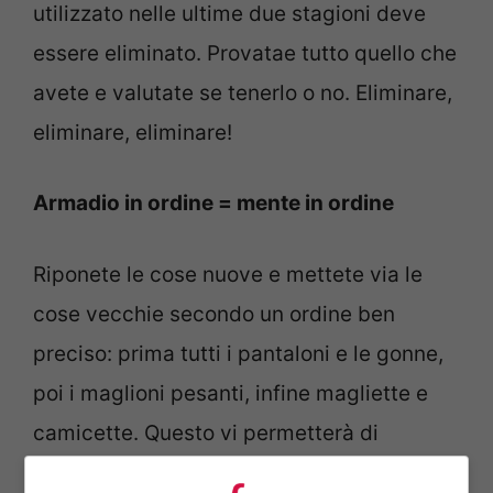
utilizzato nelle ultime due stagioni deve
essere eliminato. Provatae tutto quello che
avete e valutate se tenerlo o no. Eliminare,
eliminare, eliminare!
Armadio in ordine = mente in ordine
Riponete le cose nuove e mettete via le
cose vecchie secondo un ordine ben
preciso: prima tutti i pantaloni e le gonne,
poi i maglioni pesanti, infine magliette e
camicette. Questo vi permetterà di
recuperare sempre tutti i vostri capi tra un