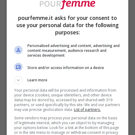
cambio e l’altro. I capi ibridi, quelli da
mezza stagione, lasciateli in evidenza:
pourfemme.it asks for your consent to
use your personal data for the following
quando ne avrete bisogno sarà più facile
purposes:
ritrovarli senza strapazzare il resto.
Personalised advertising and content, advertising and
content measurement, audience research and
services development
Per quanto riguarda i capi della nuova
stagione da selezionare per il cambio
Store and/or access information on a device
dell’armadio, metteteli in ordine per
Learn more
indumento: apponete le grucce tutte nello
Your personal data will be processed and information from
your device (cookies, unique identifiers, and other device
stesso verso, mettendo prima vestitini
data) may be stored by, accessed by and shared with 319
partners, or used specifically by this site. We and our partners
may use precise geolocation data.
List of partners.
estivi, a seguire pantaloni e gonne, poi
Some vendors may process your personal data on the basis
maglioncini primaverili, magliette e
of legitimate interest, which you can object to by managing
your options below. Look for a link at the bottom of this page
camicette. Questo vi verrà particolarmente
or in the site menu to manage or withdraw consent in privacy