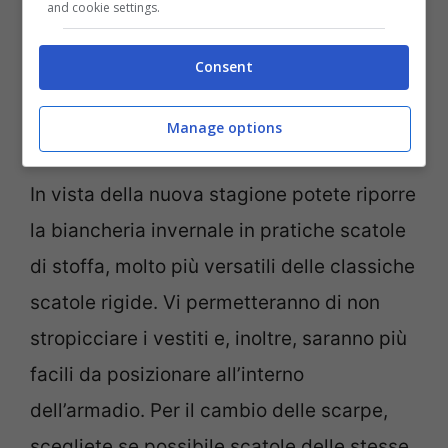
and cookie settings.
semplice se potete sfruttare la comodità di
una cabina armadio.
Consent
Manage options
Scatole, perfette alleate
In vista della nuova stagione potete riporre
la biancheria invernale in pratiche scatole
di stoffa, molto più versatili delle classiche
scatole rigide. Vi permetteranno di non
stropicciare i vestiti e, inoltre, saranno più
facili da posizionare all’interno
dell’armadio. Per il cambio delle scarpe,
scegliete se possibile scatole delle stesse