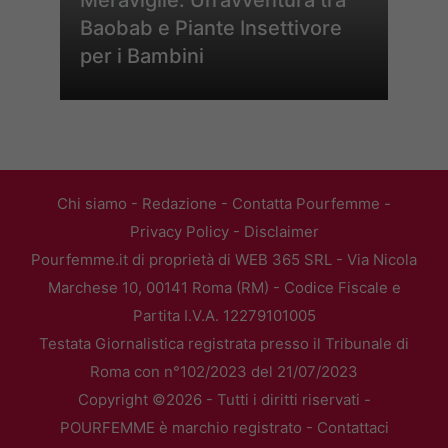
Baobab e Piante Insettivore
per i Bambini
Chi siamo
-
Redazione
-
Contatta Pourfemme
-
Privacy Policy
-
Disclaimer
Pourfemme.it di proprietà di WEB 365 SRL - Via Nicola
Marchese 10, 00141 Roma (RM) - Codice Fiscale e
Partita I.V.A. 12279101005
Testata Giornalistica registrata presso il Tribunale di
Roma con n°102/2023 del 21/07/2023
Copyright ©2026 - Tutti i diritti riservati -
POURFEMME è marchio registrato -
Contattaci