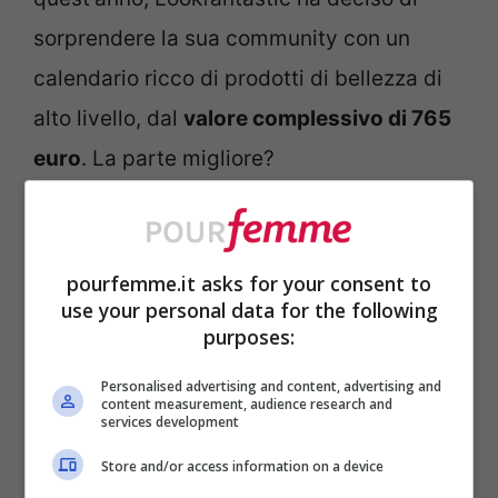
sorprendere la sua community con un
calendario ricco di prodotti di bellezza di
alto livello, dal
valore complessivo di 765
euro
. La parte migliore?
Potrai aggiudicartelo pagando solo
120
euro
, un’occasione imperdibile per chi ama
pourfemme.it asks for your consent to
use your personal data for the following
prendersi cura della propria pelle. Dalla
purposes:
cura del corpo al make up, sono tanti i
Personalised advertising and content, advertising and
prodotti presenti all’interno delle caselle
content measurement, audience research and
services development
del calendario di Lookfantastic.
Store and/or access information on a device