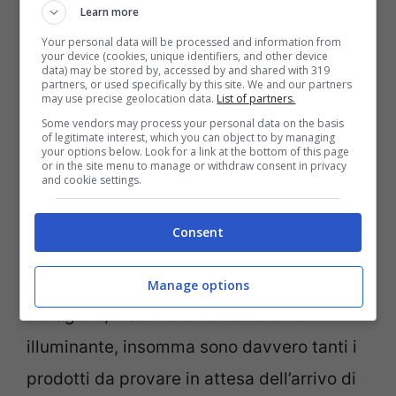
Per prendersi cura dei capelli troverai
Learn more
shampoo, maschere, conditioner e sieri
Your personal data will be processed and information from
your device (cookies, unique identifiers, and other device
idratanti
; per il corpo, invece, troverai uno
data) may be stored by, accessed by and shared with 319
partners, or used specifically by this site. We and our partners
spray per massaggi
, un detergente anti-
may use precise geolocation data.
List of partners.
Some vendors may process your personal data on the basis
età, una crema mani al burro di karité e
of legitimate interest, which you can object to by managing
your options below. Look for a link at the bottom of this page
tanto altro ancora.
or in the site menu to manage or withdraw consent in privacy
and cookie settings.
Per il viso, invece, potrai
rivoluzionare la
Consent
tua skincare quotidiana
: esfolianti viso
all’acido glicolico, crema viso idratante al
Manage options
collagene, maschera notte e crema
illuminante, insomma sono davvero tanti i
prodotti da provare in attesa dell’arrivo di