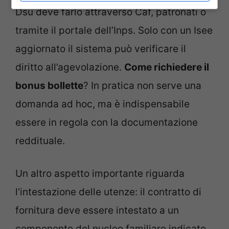
Dsu deve farlo attraverso Caf, patronati o
tramite il portale dell’Inps. Solo con un Isee
aggiornato il sistema può verificare il
diritto all’agevolazione.
Come richiedere il
bonus bollette
? In pratica non serve una
domanda ad hoc, ma è indispensabile
essere in regola con la documentazione
reddituale.
Un altro aspetto importante riguarda
l’intestazione delle utenze: il contratto di
fornitura deve essere intestato a un
componente del nucleo familiare indicato