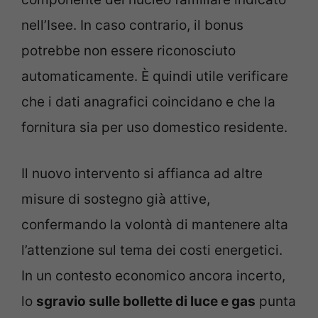
nell’Isee. In caso contrario, il bonus
potrebbe non essere riconosciuto
automaticamente. È quindi utile verificare
che i dati anagrafici coincidano e che la
fornitura sia per uso domestico residente.
Il nuovo intervento si affianca ad altre
misure di sostegno già attive,
confermando la volontà di mantenere alta
l’attenzione sul tema dei costi energetici.
In un contesto economico ancora incerto,
lo
sgravio sulle bollette di luce e gas
punta