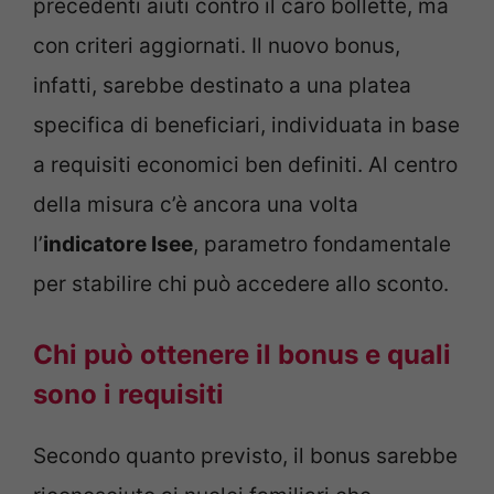
precedenti aiuti contro il caro bollette, ma
con criteri aggiornati. Il nuovo bonus,
infatti, sarebbe destinato a una platea
specifica di beneficiari, individuata in base
a requisiti economici ben definiti. Al centro
della misura c’è ancora una volta
l’
indicatore Isee
, parametro fondamentale
per stabilire chi può accedere allo sconto.
Chi può ottenere il bonus e quali
sono i requisiti
Secondo quanto previsto, il bonus sarebbe