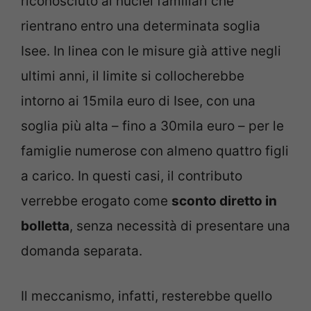
riconosciuto ai nuclei familiari che
rientrano entro una determinata soglia
Isee. In linea con le misure già attive negli
ultimi anni, il limite si collocherebbe
intorno ai 15mila euro di Isee, con una
soglia più alta – fino a 30mila euro – per le
famiglie numerose con almeno quattro figli
a carico. In questi casi, il contributo
verrebbe erogato come
sconto diretto in
bolletta
, senza necessità di presentare una
domanda separata.
Il meccanismo, infatti, resterebbe quello