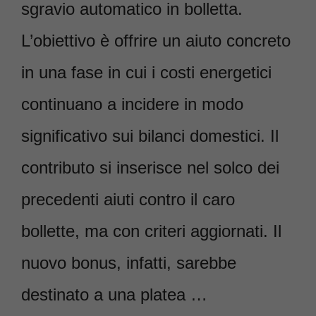
sgravio automatico in bolletta.
L’obiettivo è offrire un aiuto concreto
in una fase in cui i costi energetici
continuano a incidere in modo
significativo sui bilanci domestici. Il
contributo si inserisce nel solco dei
precedenti aiuti contro il caro
bollette, ma con criteri aggiornati. Il
nuovo bonus, infatti, sarebbe
destinato a una platea …