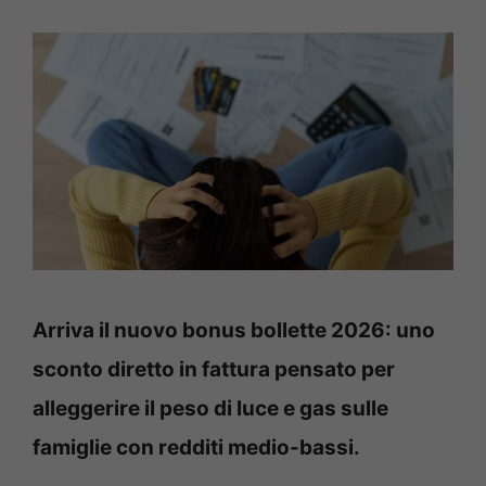
Arriva il nuovo bonus bollette 2026: uno
sconto diretto in fattura pensato per
alleggerire il peso di luce e gas sulle
famiglie con redditi medio-bassi.