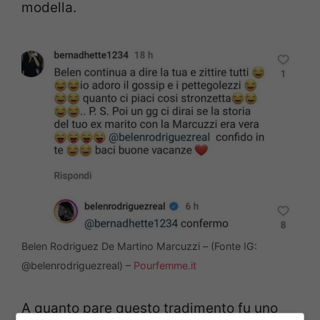
modella.
Belen Rodriguez De Martino Marcuzzi – (Fonte IG:
@belenrodriguezreal) –
Pourfemme.it
A quanto pare questo tradimento fu uno