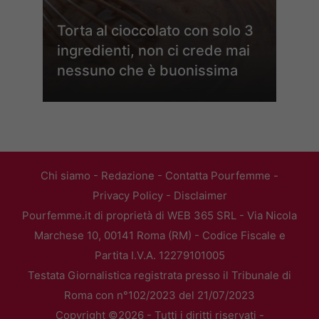
Torta al cioccolato con solo 3
ingredienti, non ci crede mai
nessuno che è buonissima
Chi siamo
-
Redazione
-
Contatta Pourfemme
-
Privacy Policy
-
Disclaimer
Pourfemme.it di proprietà di WEB 365 SRL - Via Nicola
Marchese 10, 00141 Roma (RM) - Codice Fiscale e
Partita I.V.A. 12279101005
Testata Giornalistica registrata presso il Tribunale di
Roma con n°102/2023 del 21/07/2023
Copyright ©2026 - Tutti i diritti riservati -