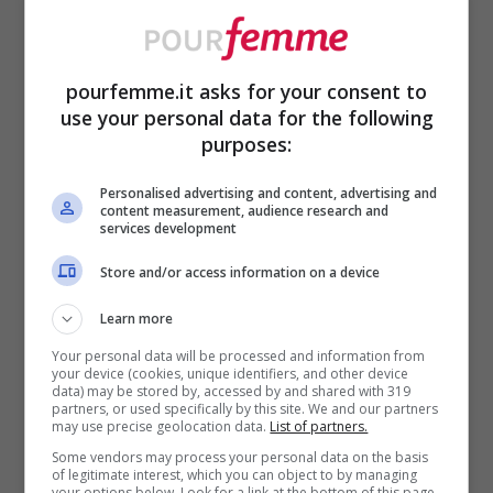
dei tanti scoperti nelle telefonate fatte alle
papabili amante dell’ex marito. Nel 2020
pourfemme.it asks for your consent to
Dagospia
lanciò la bomba, ma non
use your personal data for the following
arrivarono mai conferme.
purposes:
Personalised advertising and content, advertising and
Anzi, i due protagonisti, Stefano e Alessia,
content measurement, audience research and
services development
avevano sempre
smentito
. La Marcuzzi
Store and/or access information on a device
disse che quelle erano “
notizie assurde”
Learn more
che l’avevano alquanto
ferita
, mentre De
Your personal data will be processed and information from
Martino rispose solo di essersi fatto una
your device (cookies, unique identifiers, and other device
data) may be stored by, accessed by and shared with 319
gran risata
.
partners, or used specifically by this site. We and our partners
may use precise geolocation data.
List of partners.
Some vendors may process your personal data on the basis
of legitimate interest, which you can object to by managing
Belen, dal canto suo, con questo 2024
your options below. Look for a link at the bottom of this page