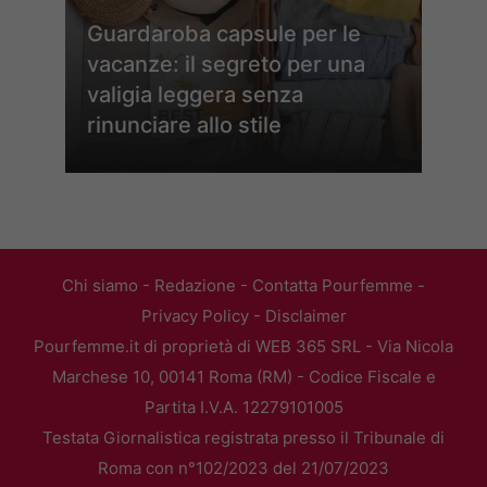
Guardaroba capsule per le
vacanze: il segreto per una
valigia leggera senza
rinunciare allo stile
Chi siamo
-
Redazione
-
Contatta Pourfemme
-
Privacy Policy
-
Disclaimer
Pourfemme.it di proprietà di WEB 365 SRL - Via Nicola
Marchese 10, 00141 Roma (RM) - Codice Fiscale e
Partita I.V.A. 12279101005
Testata Giornalistica registrata presso il Tribunale di
Roma con n°102/2023 del 21/07/2023