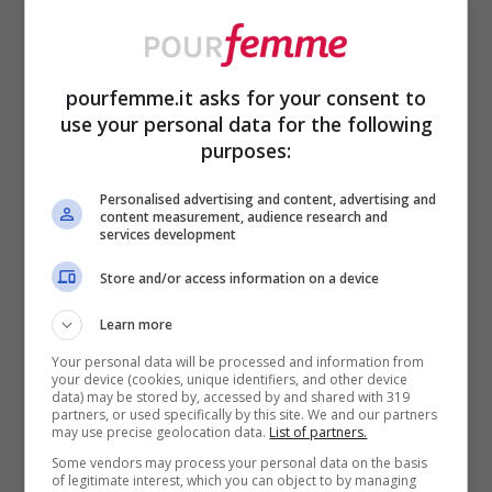
comunicherà a Steffy, che sarà devastata
all’idea di perdere il suo ex e il padre della
sua bambina. La figlia di Ridge manterrà il
pourfemme.it asks for your consent to
use your personal data for the following
segreto per un po’ di tempo, salvo poi
purposes:
decidere di
condividere la notizia con
Personalised advertising and content, advertising and
Hope:
secondo Steffy, la Logan merita di
content measurement, audience research and
services development
sapere la verità sul padre di sua figlia
Store and/or access information on a device
Beth. Proprio per il bene delle figlie e per
aiutarle ad affrontare al meglio questo
Learn more
dolore imminente, le due
decideranno di
Your personal data will be processed and information from
your device (cookies, unique identifiers, and other device
data) may be stored by, accessed by and shared with 319
unirsi e fare fronte comune.
partners, or used specifically by this site. We and our partners
may use precise geolocation data.
List of partners.
Some vendors may process your personal data on the basis
Per la prima volta, sia Steffy che Hope
of legitimate interest, which you can object to by managing