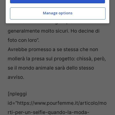
che si limitavano a dire soltanto cose
ridicole. Ho esperienza nel surf e nelle
Manage options
immersioni e so che gli squali nutrice sono
generalmente molto sicuri. Ho decine di
foto con loro”.
Avrebbe promesso a se stessa che non
mollerà la presa sul progetto: chissà, però,
se il mondo animale sarà dello stesso
avviso.
[npleggi
id=”https://www.pourfemme.it/articolo/mo
rti-per-un-selfie-quando-la-moda-