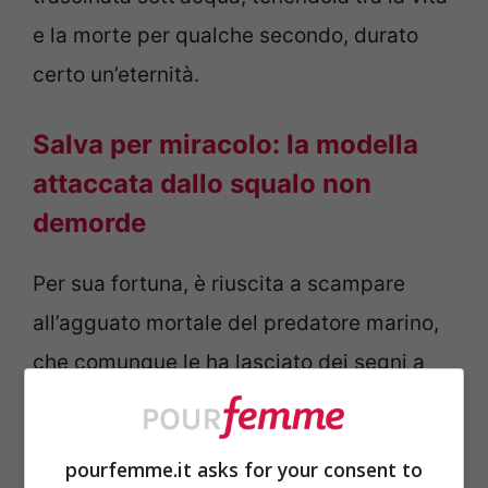
e la morte per qualche secondo, durato
certo un’eternità.
Salva per miracolo: la modella
attaccata dallo squalo non
demorde
Per sua fortuna, è riuscita a scampare
all’agguato mortale del predatore marino,
che comunque le ha lasciato dei segni a
cui dovrà porre rimedio con un intervento
chirurgico.
pourfemme.it asks for your consent to
Immediata (e piccata) la reazione degli