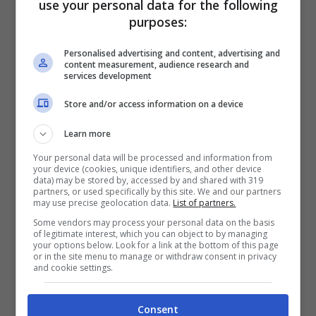
use your personal data for the following
internauti, indignati per l’azzardo
purposes:
sprezzante che poteva costarle molto
Personalised advertising and content, advertising and
content measurement, audience research and
caro. L’hanno criticata senza sconti,
services development
giudicando quella decisione di ‘irrompere’
Store and/or access information on a device
nell’habitat naturale degli squali come
Learn more
‘avventata e stupida’.
Your personal data will be processed and information from
your device (cookies, unique identifiers, and other device
Proprio a queste polemiche, la stessa
data) may be stored by, accessed by and shared with 319
partners, or used specifically by this site. We and our partners
modella ha voluto replicare ai microfoni
may use precise geolocation data.
List of partners.
della BBC: “Hanno rigirato la storia in modo
Some vendors may process your personal data on the basis
of legitimate interest, which you can object to by managing
your options below. Look for a link at the bottom of this page
che apparissi come la bionda modella
or in the site menu to manage or withdraw consent in privacy
and cookie settings.
stupida di Instagram. Ho ricevuto tanti
commenti pieni d’odio da parte di persone
Consent