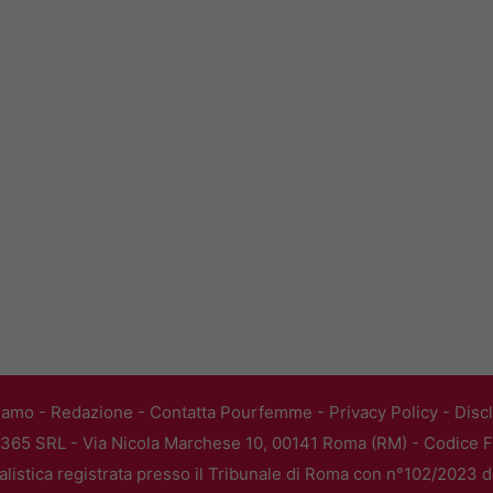
iamo
-
Redazione
-
Contatta Pourfemme
-
Privacy Policy
-
Disc
365 SRL - Via Nicola Marchese 10, 00141 Roma (RM) - Codice Fi
alistica registrata presso il Tribunale di Roma con n°102/2023 