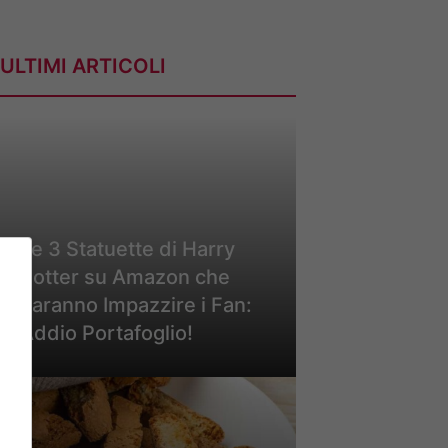
ULTIMI ARTICOLI
Le 3 Statuette di Harry
Potter su Amazon che
Faranno Impazzire i Fan:
Addio Portafoglio!