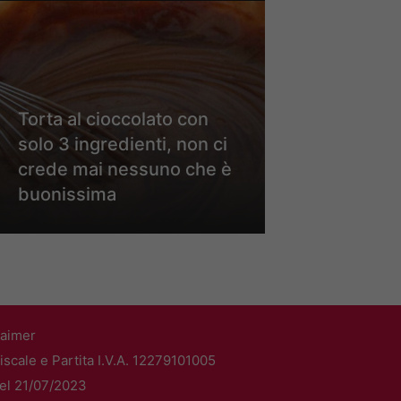
Torta al cioccolato con
solo 3 ingredienti, non ci
crede mai nessuno che è
buonissima
laimer
scale e Partita I.V.A. 12279101005
del 21/07/2023