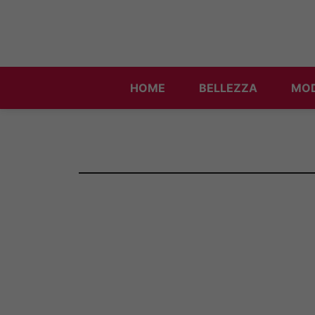
Vai
al
contenuto
HOME
BELLEZZA
MO