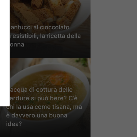
Cantucci al cioccolato
irresistibili, la ricetta della
nonna
L’acqua di cottura delle
verdure si può bere? C’è
chi la usa come tisana, ma
è davvero una buona
idea?