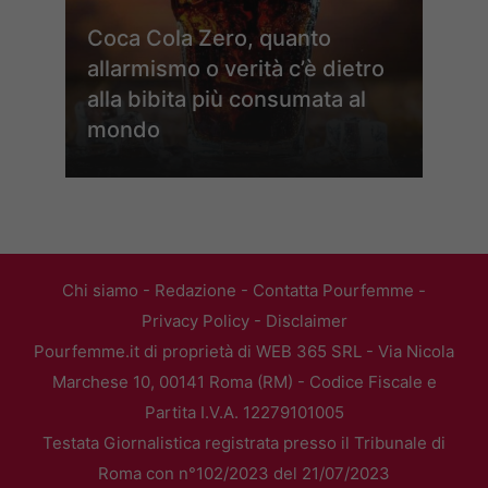
Coca Cola Zero, quanto
allarmismo o verità c’è dietro
alla bibita più consumata al
mondo
Chi siamo
-
Redazione
-
Contatta Pourfemme
-
Privacy Policy
-
Disclaimer
Pourfemme.it di proprietà di WEB 365 SRL - Via Nicola
Marchese 10, 00141 Roma (RM) - Codice Fiscale e
Partita I.V.A. 12279101005
Testata Giornalistica registrata presso il Tribunale di
Roma con n°102/2023 del 21/07/2023