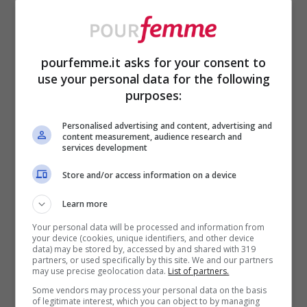
Oroscopo
pourfemme.it asks for your consent to
Sono 3 i segni zodiacali
use your personal data for the following
destinati a dare ordini
purposes:
tutta la vita perché
Personalised advertising and content, advertising and
content measurement, audience research and
realmente in grado di
services development
Store and/or access information on a device
farlo
Learn more
Your personal data will be processed and information from
your device (cookies, unique identifiers, and other device
data) may be stored by, accessed by and shared with 319
partners, or used specifically by this site. We and our partners
may use precise geolocation data.
List of partners.
Some vendors may process your personal data on the basis
of legitimate interest, which you can object to by managing