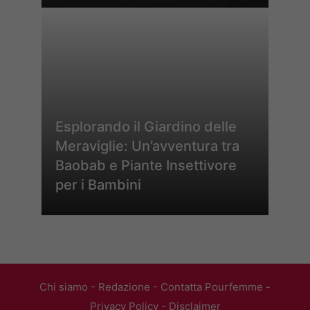
Esplorando il Giardino delle
Meraviglie: Un’avventura tra
Baobab e Piante Insettivore
per i Bambini
Chi siamo
-
Redazione
-
Contatta Pourfemme
-
Privacy Policy
-
Disclaimer